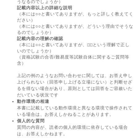
うなるのでしょうか）
記載内容以上の詳細な説明
（本には○○と書いてありますが、もっと詳しく教えてく
ださい）
（本には○○と書いてありますが、どういう理由でそうな
るのでしょうか）
記載内容の理解の確認
（本には○○と書いてありますが、□□という理解で正し
いのでしょうか）
（資格試験の合否/難易度等試験自体に関するご質問等
含）
上記の例のようなお問い合わせに関しては、お答え申し
上げられない（回答申し上げる立場にない）と判断せざ
るを得ない場合があり、原則としては回答をご容赦いた
だいている状況です
動作環境の相違
本書に記載している動作環境と異なる環境で操作されて
いる場合は、お答えしかねることがあります。
個人的な質問
質問の内容が、読者の個人的環境に依存している場合
は、お答えしかねます。