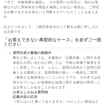
一方で、対象範囲を逸脱し、その質問への対応が、他のお客
様ならびに関係各位の権益を減損しかねない場合は、 ご対応
をお断りせざるを得ないと判断させていただくこともありま
す。
以上につきまして、ご購読者各位のご了解をお願い申し上げ
る次第です。
「お答えできない典型的なケース」を必ずご一読
ください
質問内容が書籍の範囲外
弊社と致しましては、本書籍の「記載対象」に関する具
体的なお問い合わせに関しては、可能な範囲で最善を尽
くし回答しています。しかし、質問の内容がご質問の対
象となる書籍とは、直接関係の無い、一般的なご質問
（書籍とは無関係なパソコンのトラブル、その本では説
明されていないが基礎的な知識に関する解説の要求）に
はお答えしかねることがあります。
お答えしかねる質問例
記載内容の応用
（本には○○と書いてありますが、××にしたい場合はど