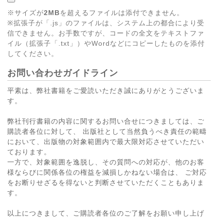
※サイズが
2MB
を超えるファイルは添付できません。
※拡張子が「.js」のファイルは、システム上の都合により受
信できません。お手数ですが、コードの全文をテキストファ
イル（拡張子「.txt」）やWordなどにコピーしたものを添付
してください。
お問い合わせガイドライン
平素は、弊社書籍をご愛読いただき誠にありがとうございま
す。
弊社刊行書籍の内容に関するお問い合せにつきましては、ご
購読者各位に対して、 出版社として当然負うべき責任の範疇
において、出版物の対象範囲内で最大限対応させていただい
ております。
一方で、対象範囲を逸脱し、その質問への対応が、他のお客
様ならびに関係各位の権益を減損しかねない場合は、 ご対応
をお断りせざるを得ないと判断させていただくこともありま
す。
以上につきまして、ご購読者各位のご了解をお願い申し上げ