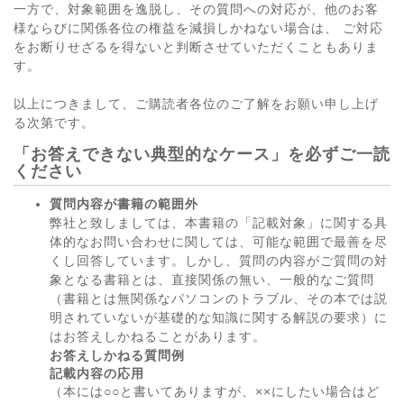
一方で、対象範囲を逸脱し、その質問への対応が、他のお客
様ならびに関係各位の権益を減損しかねない場合は、 ご対応
をお断りせざるを得ないと判断させていただくこともありま
す。
以上につきまして、ご購読者各位のご了解をお願い申し上げ
る次第です。
「お答えできない典型的なケース」を必ずご一読
ください
質問内容が書籍の範囲外
弊社と致しましては、本書籍の「記載対象」に関する具
体的なお問い合わせに関しては、可能な範囲で最善を尽
くし回答しています。しかし、質問の内容がご質問の対
象となる書籍とは、直接関係の無い、一般的なご質問
（書籍とは無関係なパソコンのトラブル、その本では説
明されていないが基礎的な知識に関する解説の要求）に
はお答えしかねることがあります。
お答えしかねる質問例
記載内容の応用
（本には○○と書いてありますが、××にしたい場合はど