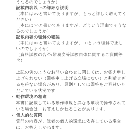
うなるのでしょうか）
記載内容以上の詳細な説明
（本には○○と書いてありますが、もっと詳しく教えてく
ださい）
（本には○○と書いてありますが、どういう理由でそうな
るのでしょうか）
記載内容の理解の確認
（本には○○と書いてありますが、□□という理解で正し
いのでしょうか）
（資格試験の合否/難易度等試験自体に関するご質問等
含）
上記の例のようなお問い合わせに関しては、お答え申し
上げられない（回答申し上げる立場にない）と判断せざ
るを得ない場合があり、原則としては回答をご容赦いた
だいている状況です
動作環境の相違
本書に記載している動作環境と異なる環境で操作されて
いる場合は、お答えしかねることがあります。
個人的な質問
質問の内容が、読者の個人的環境に依存している場合
は、お答えしかねます。