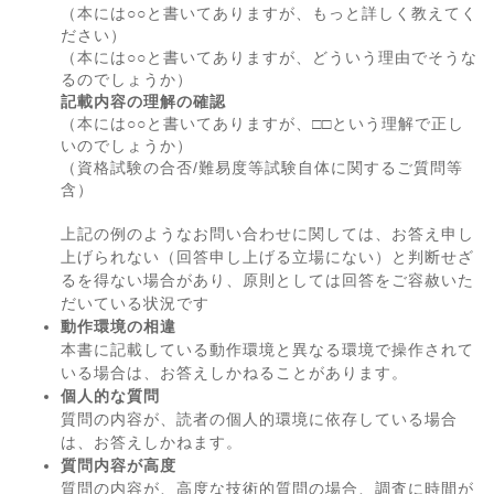
（本には○○と書いてありますが、もっと詳しく教えてく
ださい）
（本には○○と書いてありますが、どういう理由でそうな
るのでしょうか）
記載内容の理解の確認
（本には○○と書いてありますが、□□という理解で正し
いのでしょうか）
（資格試験の合否/難易度等試験自体に関するご質問等
含）
上記の例のようなお問い合わせに関しては、お答え申し
上げられない（回答申し上げる立場にない）と判断せざ
るを得ない場合があり、原則としては回答をご容赦いた
だいている状況です
動作環境の相違
本書に記載している動作環境と異なる環境で操作されて
いる場合は、お答えしかねることがあります。
個人的な質問
質問の内容が、読者の個人的環境に依存している場合
は、お答えしかねます。
質問内容が高度
質問の内容が、高度な技術的質問の場合、調査に時間が