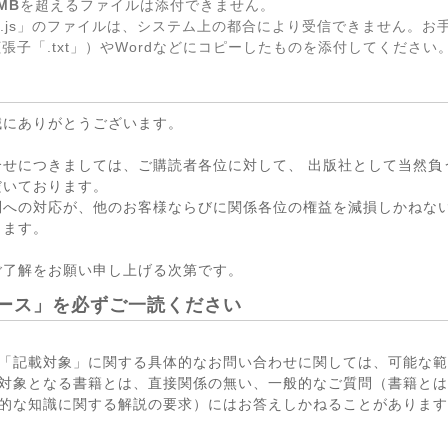
MB
を超えるファイルは添付できません。
.js」のファイルは、システム上の都合により受信できません。お
張子「.txt」）やWordなどにコピーしたものを添付してください
誠にありがとうございます。
合せにつきましては、ご購読者各位に対して、 出版社として当然負
だいております。
問への対応が、他のお客様ならびに関係各位の権益を減損しかねない
ります。
ご了解をお願い申し上げる次第です。
ース」を必ずご一読ください
「記載対象」に関する具体的なお問い合わせに関しては、可能な範
対象となる書籍とは、直接関係の無い、一般的なご質問（書籍とは
的な知識に関する解説の要求）にはお答えしかねることがあります