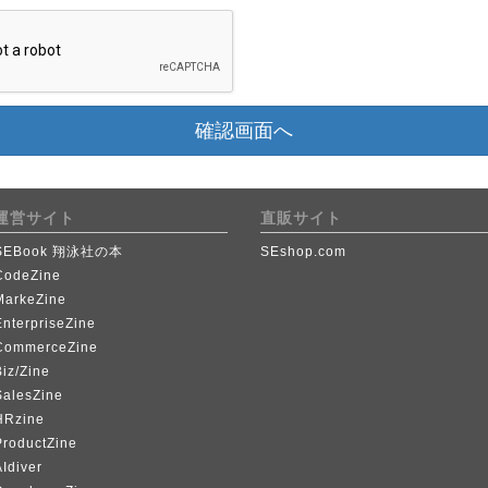
確認画面へ
運営サイト
直販サイト
SEBook 翔泳社の本
SEshop.com
CodeZine
MarkeZine
EnterpriseZine
CommerceZine
iz/Zine
SalesZine
HRzine
ProductZine
Idiver