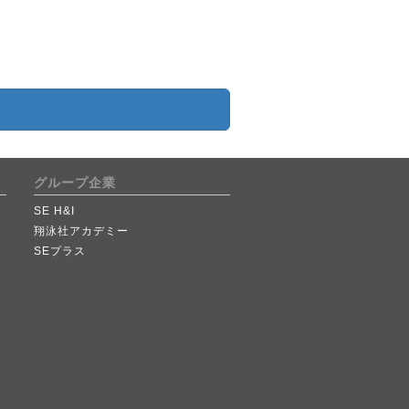
グループ企業
SE H&I
翔泳社アカデミー
SEプラス