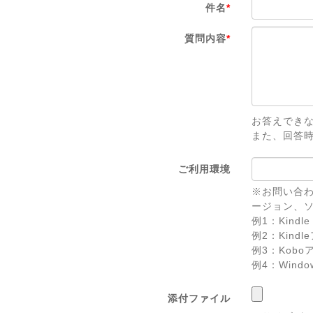
件名
*
質問内容
*
お答えでき
また、回答
ご利用環境
※お問い合わ
ージョン、
例1：Kindle 
例2：Kindl
例3：Koboアプ
例4：Windows 
添付ファイル