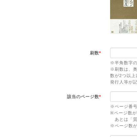
刷数
*
※半角数字
※刷数は、
数が2つ以
発行人等が
該当のページ数
*
※ページ番
※ページ数
あとは「質
※ページ数