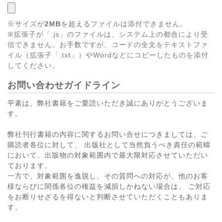
※サイズが
2MB
を超えるファイルは添付できません。
※拡張子が「.js」のファイルは、システム上の都合により受
信できません。お手数ですが、コードの全文をテキストファ
イル（拡張子「.txt」）やWordなどにコピーしたものを添付
してください。
お問い合わせガイドライン
平素は、弊社書籍をご愛読いただき誠にありがとうございま
す。
弊社刊行書籍の内容に関するお問い合せにつきましては、ご
購読者各位に対して、 出版社として当然負うべき責任の範疇
において、出版物の対象範囲内で最大限対応させていただい
ております。
一方で、対象範囲を逸脱し、その質問への対応が、他のお客
様ならびに関係各位の権益を減損しかねない場合は、 ご対応
をお断りせざるを得ないと判断させていただくこともありま
す。