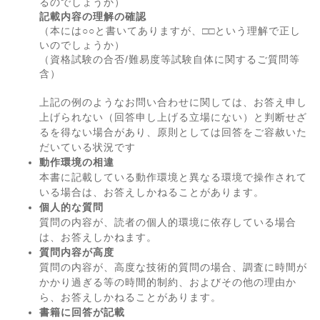
るのでしょうか）
記載内容の理解の確認
（本には○○と書いてありますが、□□という理解で正し
いのでしょうか）
（資格試験の合否/難易度等試験自体に関するご質問等
含）
上記の例のようなお問い合わせに関しては、お答え申し
上げられない（回答申し上げる立場にない）と判断せざ
るを得ない場合があり、原則としては回答をご容赦いた
だいている状況です
動作環境の相違
本書に記載している動作環境と異なる環境で操作されて
いる場合は、お答えしかねることがあります。
個人的な質問
質問の内容が、読者の個人的環境に依存している場合
は、お答えしかねます。
質問内容が高度
質問の内容が、高度な技術的質問の場合、調査に時間が
かかり過ぎる等の時間的制約、およびその他の理由か
ら、お答えしかねることがあります。
書籍に回答が記載