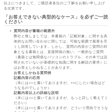
以上につきまして、ご購読者各位のご了解をお願い申し上げ
る次第です。
「お答えできない典型的なケース」を必ずご一読
ください
質問内容が書籍の範囲外
弊社と致しましては、本書籍の「記載対象」に関する具
体的なお問い合わせに関しては、可能な範囲で最善を尽
くし回答しています。しかし、質問の内容がご質問の対
象となる書籍とは、直接関係の無い、一般的なご質問
（書籍とは無関係なパソコンのトラブル、その本では説
明されていないが基礎的な知識に関する解説の要求）に
はお答えしかねることがあります。
お答えしかねる質問例
記載内容の応用
（本には○○と書いてありますが、××にしたい場合はど
うなるのでしょうか）
記載内容以上の詳細な説明
（本には○○と書いてありますが、もっと詳しく教えてく
ださい）
（本には○○と書いてありますが、どういう理由でそうな