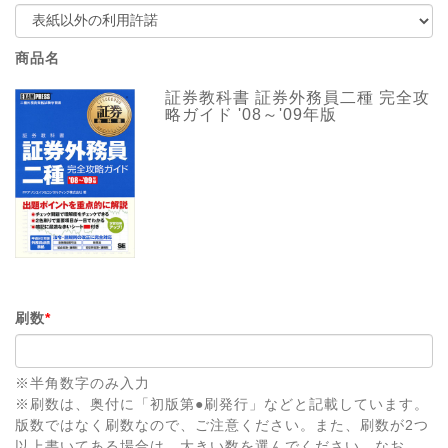
商品名
証券教科書 証券外務員二種 完全攻
略ガイド '08～'09年版
刷数
*
※半角数字のみ入力
※刷数は、奥付に「初版第●刷発行」などと記載しています。
版数ではなく刷数なので、ご注意ください。また、刷数が2つ
以上書いてある場合は、大きい数を選んでください。なお、