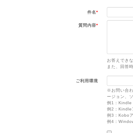
件名
*
質問内容
*
お答えでき
また、回答
ご利用環境
※お問い合わ
ージョン、
例1：Kindle 
例2：Kindl
例3：Koboアプ
例4：Windows 