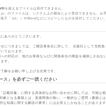
MB
を超えるファイルは添付できません。
.js」のファイルは、システム上の都合により受信できません。お
張子「.txt」）やWordなどにコピーしたものを添付してください
誠にありがとうございます。
合せにつきましては、ご購読者各位に対して、 出版社として当然負
だいております。
問への対応が、他のお客様ならびに関係各位の権益を減損しかねない
ります。
ご了解をお願い申し上げる次第です。
ース」を必ずご一読ください
「記載対象」に関する具体的なお問い合わせに関しては、可能な範
対象となる書籍とは、直接関係の無い、一般的なご質問（書籍とは
的な知識に関する解説の要求）にはお答えしかねることがあります