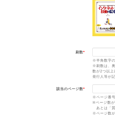
刷数
*
※半角数字
※刷数は、
数が2つ以
発行人等が
該当のページ数
*
※ページ番
※ページ数
あとは「質
※ページ数