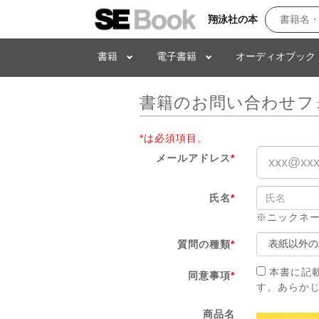
翔泳社の本
書籍
電子書籍
オーディオブック
書籍のお問い合わせフ
*は必須項目。
メールアドレス
*
氏名
*
※ニックネ
質問の種類
*
本書に記
同意事項
*
す。あらか
商品名