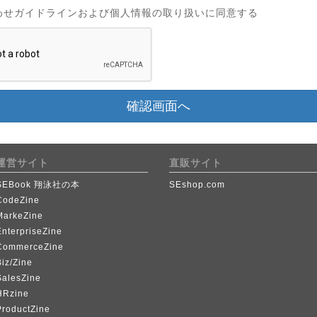
わせガイドラインおよび個人情報の取り扱いに同意する
確認画面へ
運営サイト
直販サイト
SEBook 翔泳社の本
SEshop.com
CodeZine
MarkeZine
EnterpriseZine
CommerceZine
iz/Zine
SalesZine
HRzine
ProductZine