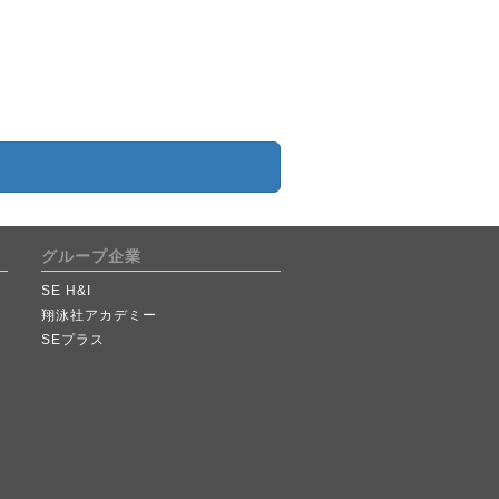
グループ企業
SE H&I
翔泳社アカデミー
SEプラス