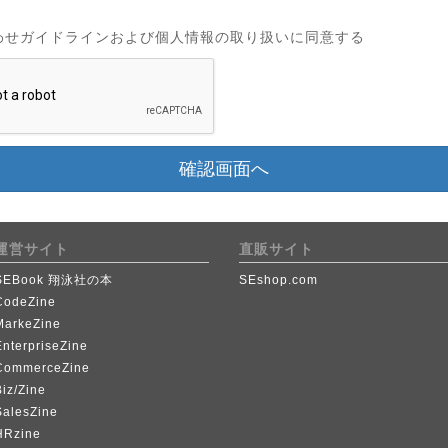
わせガイドラインおよび個人情報の取り扱いに同意する
確認画面へ
運営サイト
直販サイト
SEBook 翔泳社の本
SEshop.com
CodeZine
MarkeZine
EnterpriseZine
CommerceZine
iz/Zine
SalesZine
HRzine