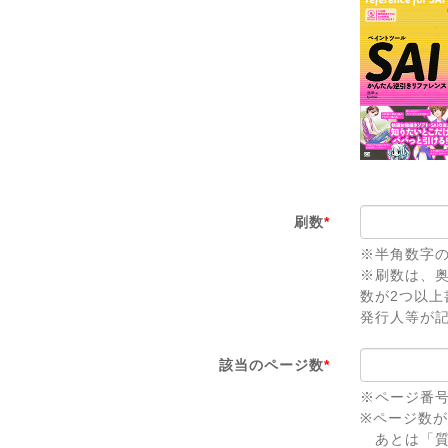
刷数
*
※半角数字
※刷数は、
数が2つ以
発行人等が
該当のページ数
*
※ページ番
※ページ数
あとは「質