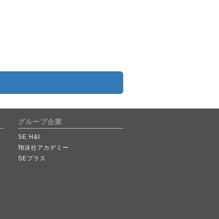
グループ企業
SE H&I
翔泳社アカデミー
SEプラス