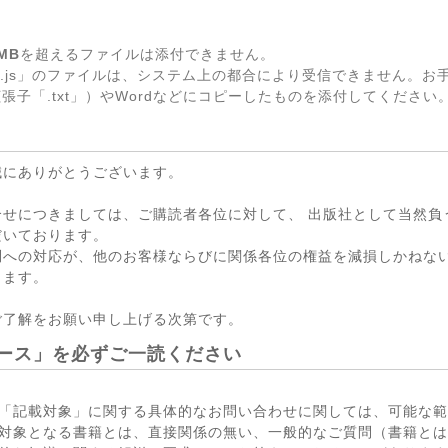
MB
を超えるファイルは添付できません。
.js」のファイルは、システム上の都合により受信できません。お
張子「.txt」）やWordなどにコピーしたものを添付してください
誠にありがとうございます。
合せにつきましては、ご購読者各位に対して、 出版社として当然負
だいております。
問への対応が、他のお客様ならびに関係各位の権益を減損しかねない
ります。
ご了解をお願い申し上げる次第です。
ース」を必ずご一読ください
「記載対象」に関する具体的なお問い合わせに関しては、可能な範
対象となる書籍とは、直接関係の無い、一般的なご質問（書籍とは