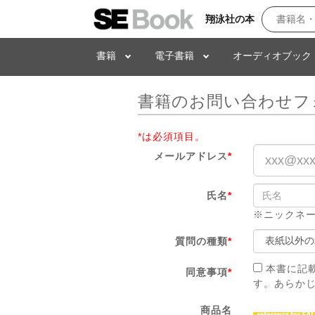
翔泳社の本
書籍
電子書籍
オーディオブック
書籍のお問い合わせフ
*は必須項目。
メールアドレス
*
氏名
*
※ニックネ
質問の種類
*
本書に記
同意事項
*
す。あらか
商品名