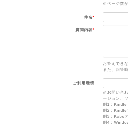
※ページ数
件名
*
質問内容
*
お答えでき
また、回答
ご利用環境
※お問い合わ
ージョン、
例1：Kindle 
例2：Kindl
例3：Koboアプ
例4：Windows 