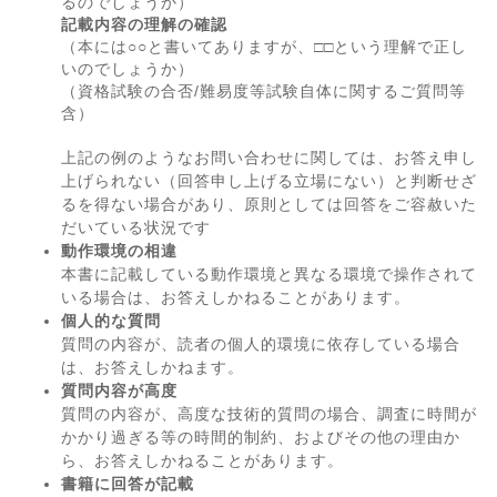
るのでしょうか）
記載内容の理解の確認
（本には○○と書いてありますが、□□という理解で正し
いのでしょうか）
（資格試験の合否/難易度等試験自体に関するご質問等
含）
上記の例のようなお問い合わせに関しては、お答え申し
上げられない（回答申し上げる立場にない）と判断せざ
るを得ない場合があり、原則としては回答をご容赦いた
だいている状況です
動作環境の相違
本書に記載している動作環境と異なる環境で操作されて
いる場合は、お答えしかねることがあります。
個人的な質問
質問の内容が、読者の個人的環境に依存している場合
は、お答えしかねます。
質問内容が高度
質問の内容が、高度な技術的質問の場合、調査に時間が
かかり過ぎる等の時間的制約、およびその他の理由か
ら、お答えしかねることがあります。
書籍に回答が記載