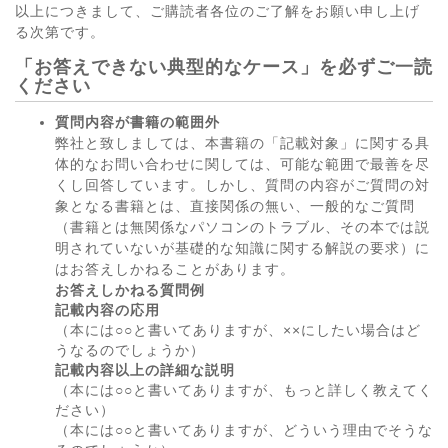
以上につきまして、ご購読者各位のご了解をお願い申し上げ
る次第です。
「お答えできない典型的なケース」を必ずご一読
ください
質問内容が書籍の範囲外
弊社と致しましては、本書籍の「記載対象」に関する具
体的なお問い合わせに関しては、可能な範囲で最善を尽
くし回答しています。しかし、質問の内容がご質問の対
象となる書籍とは、直接関係の無い、一般的なご質問
（書籍とは無関係なパソコンのトラブル、その本では説
明されていないが基礎的な知識に関する解説の要求）に
はお答えしかねることがあります。
お答えしかねる質問例
記載内容の応用
（本には○○と書いてありますが、××にしたい場合はど
うなるのでしょうか）
記載内容以上の詳細な説明
（本には○○と書いてありますが、もっと詳しく教えてく
ださい）
（本には○○と書いてありますが、どういう理由でそうな