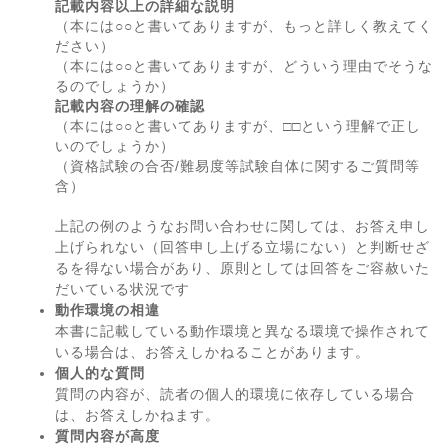
記載内容以上の詳細な説明
（本には○○と書いてありますが、もっと詳しく教えてく
ださい）
（本には○○と書いてありますが、どういう理由でそうな
るのでしょうか）
記載内容の理解の確認
（本には○○と書いてありますが、□□という理解で正し
いのでしょうか）
（資格試験の合否/難易度等試験自体に関するご質問等
含）
上記の例のようなお問い合わせに関しては、お答え申し
上げられない（回答申し上げる立場にない）と判断せざ
るを得ない場合があり、原則としては回答をご容赦いた
だいている状況です
動作環境の相違
本書に記載している動作環境と異なる環境で操作されて
いる場合は、お答えしかねることがあります。
個人的な質問
質問の内容が、読者の個人的環境に依存している場合
は、お答えしかねます。
質問内容が高度