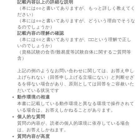
記載内容以上の詳細な説明
（本には○○と書いてありますが、もっと詳しく教えてく
ださい）
（本には○○と書いてありますが、どういう理由でそうな
るのでしょうか）
記載内容の理解の確認
（本には○○と書いてありますが、□□という理解で正し
いのでしょうか）
（資格試験の合否/難易度等試験自体に関するご質問等
含）
上記の例のようなお問い合わせに関しては、お答え申し
上げられない（回答申し上げる立場にない）と判断せざ
るを得ない場合があり、原則としては回答をご容赦いた
だいている状況です
動作環境の相違
本書に記載している動作環境と異なる環境で操作されて
いる場合は、お答えしかねることがあります。
個人的な質問
質問の内容が、読者の個人的環境に依存している場合
は、お答えしかねます。
質問内容が高度