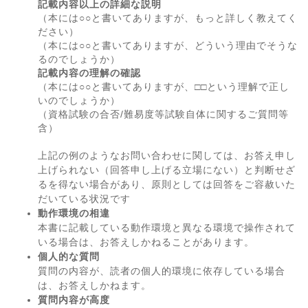
記載内容以上の詳細な説明
（本には○○と書いてありますが、もっと詳しく教えてく
ださい）
（本には○○と書いてありますが、どういう理由でそうな
るのでしょうか）
記載内容の理解の確認
（本には○○と書いてありますが、□□という理解で正し
いのでしょうか）
（資格試験の合否/難易度等試験自体に関するご質問等
含）
上記の例のようなお問い合わせに関しては、お答え申し
上げられない（回答申し上げる立場にない）と判断せざ
るを得ない場合があり、原則としては回答をご容赦いた
だいている状況です
動作環境の相違
本書に記載している動作環境と異なる環境で操作されて
いる場合は、お答えしかねることがあります。
個人的な質問
質問の内容が、読者の個人的環境に依存している場合
は、お答えしかねます。
質問内容が高度