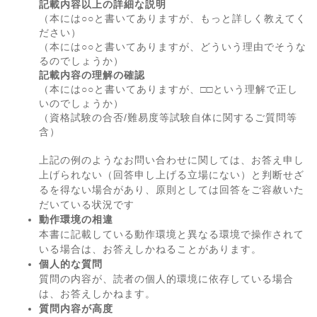
記載内容以上の詳細な説明
（本には○○と書いてありますが、もっと詳しく教えてく
ださい）
（本には○○と書いてありますが、どういう理由でそうな
るのでしょうか）
記載内容の理解の確認
（本には○○と書いてありますが、□□という理解で正し
いのでしょうか）
（資格試験の合否/難易度等試験自体に関するご質問等
含）
上記の例のようなお問い合わせに関しては、お答え申し
上げられない（回答申し上げる立場にない）と判断せざ
るを得ない場合があり、原則としては回答をご容赦いた
だいている状況です
動作環境の相違
本書に記載している動作環境と異なる環境で操作されて
いる場合は、お答えしかねることがあります。
個人的な質問
質問の内容が、読者の個人的環境に依存している場合
は、お答えしかねます。
質問内容が高度