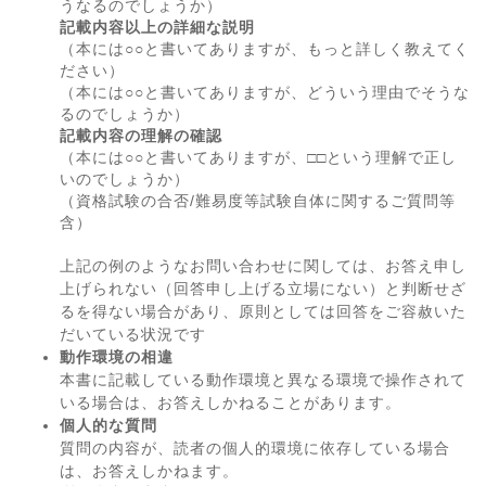
うなるのでしょうか）
記載内容以上の詳細な説明
（本には○○と書いてありますが、もっと詳しく教えてく
ださい）
（本には○○と書いてありますが、どういう理由でそうな
るのでしょうか）
記載内容の理解の確認
（本には○○と書いてありますが、□□という理解で正し
いのでしょうか）
（資格試験の合否/難易度等試験自体に関するご質問等
含）
上記の例のようなお問い合わせに関しては、お答え申し
上げられない（回答申し上げる立場にない）と判断せざ
るを得ない場合があり、原則としては回答をご容赦いた
だいている状況です
動作環境の相違
本書に記載している動作環境と異なる環境で操作されて
いる場合は、お答えしかねることがあります。
個人的な質問
質問の内容が、読者の個人的環境に依存している場合
は、お答えしかねます。