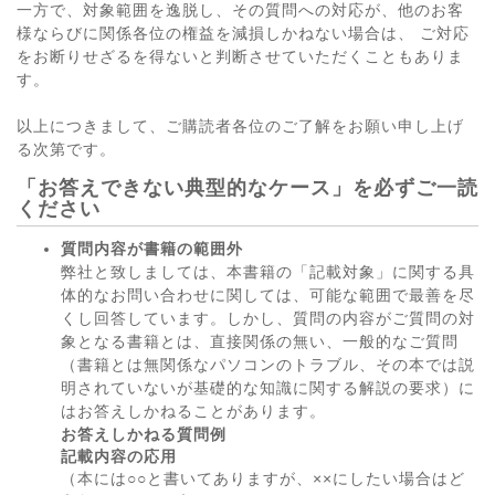
一方で、対象範囲を逸脱し、その質問への対応が、他のお客
様ならびに関係各位の権益を減損しかねない場合は、 ご対応
をお断りせざるを得ないと判断させていただくこともありま
す。
以上につきまして、ご購読者各位のご了解をお願い申し上げ
る次第です。
「お答えできない典型的なケース」を必ずご一読
ください
質問内容が書籍の範囲外
弊社と致しましては、本書籍の「記載対象」に関する具
体的なお問い合わせに関しては、可能な範囲で最善を尽
くし回答しています。しかし、質問の内容がご質問の対
象となる書籍とは、直接関係の無い、一般的なご質問
（書籍とは無関係なパソコンのトラブル、その本では説
明されていないが基礎的な知識に関する解説の要求）に
はお答えしかねることがあります。
お答えしかねる質問例
記載内容の応用
（本には○○と書いてありますが、××にしたい場合はど