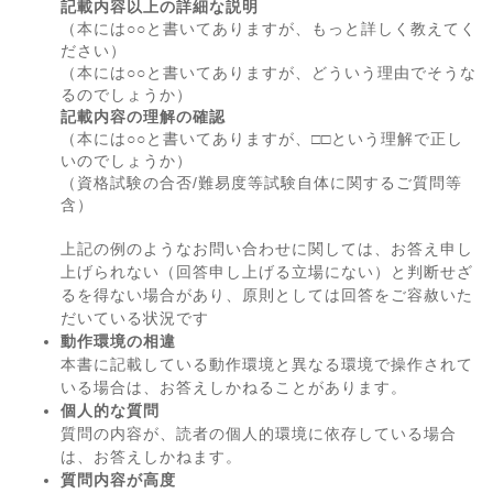
記載内容以上の詳細な説明
（本には○○と書いてありますが、もっと詳しく教えてく
ださい）
（本には○○と書いてありますが、どういう理由でそうな
るのでしょうか）
記載内容の理解の確認
（本には○○と書いてありますが、□□という理解で正し
いのでしょうか）
（資格試験の合否/難易度等試験自体に関するご質問等
含）
上記の例のようなお問い合わせに関しては、お答え申し
上げられない（回答申し上げる立場にない）と判断せざ
るを得ない場合があり、原則としては回答をご容赦いた
だいている状況です
動作環境の相違
本書に記載している動作環境と異なる環境で操作されて
いる場合は、お答えしかねることがあります。
個人的な質問
質問の内容が、読者の個人的環境に依存している場合
は、お答えしかねます。
質問内容が高度