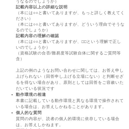
うなるのでしょうか）
記載内容以上の詳細な説明
（本には○○と書いてありますが、もっと詳しく教えてく
ださい）
（本には○○と書いてありますが、どういう理由でそうな
るのでしょうか）
記載内容の理解の確認
（本には○○と書いてありますが、□□という理解で正し
いのでしょうか）
（資格試験の合否/難易度等試験自体に関するご質問等
含）
上記の例のようなお問い合わせに関しては、お答え申し
上げられない（回答申し上げる立場にない）と判断せざ
るを得ない場合があり、原則としては回答をご容赦いた
だいている状況です
動作環境の相違
本書に記載している動作環境と異なる環境で操作されて
いる場合は、お答えしかねることがあります。
個人的な質問
質問の内容が、読者の個人的環境に依存している場合
は、お答えしかねます。