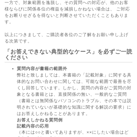
一方で、対象範囲を逸脱し、その質問への対応が、他のお客
様ならびに関係各位の権益を減損しかねない場合は、 ご対応
をお断りせざるを得ないと判断させていただくこともありま
す。
以上につきまして、ご購読者各位のご了解をお願い申し上げ
る次第です。
「お答えできない典型的なケース」を必ずご一読
ください
質問内容が書籍の範囲外
弊社と致しましては、本書籍の「記載対象」に関する具
体的なお問い合わせに関しては、可能な範囲で最善を尽
くし回答しています。しかし、質問の内容がご質問の対
象となる書籍とは、直接関係の無い、一般的なご質問
（書籍とは無関係なパソコンのトラブル、その本では説
明されていないが基礎的な知識に関する解説の要求）に
はお答えしかねることがあります。
お答えしかねる質問例
記載内容の応用
（本には○○と書いてありますが、××にしたい場合はど