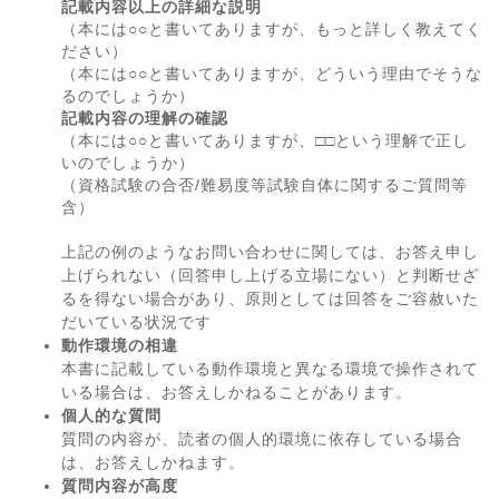
記載内容以上の詳細な説明
（本には○○と書いてありますが、もっと詳しく教えてく
ださい）
（本には○○と書いてありますが、どういう理由でそうな
るのでしょうか）
記載内容の理解の確認
（本には○○と書いてありますが、□□という理解で正し
いのでしょうか）
（資格試験の合否/難易度等試験自体に関するご質問等
含）
上記の例のようなお問い合わせに関しては、お答え申し
上げられない（回答申し上げる立場にない）と判断せざ
るを得ない場合があり、原則としては回答をご容赦いた
だいている状況です
動作環境の相違
本書に記載している動作環境と異なる環境で操作されて
いる場合は、お答えしかねることがあります。
個人的な質問
質問の内容が、読者の個人的環境に依存している場合
は、お答えしかねます。
質問内容が高度