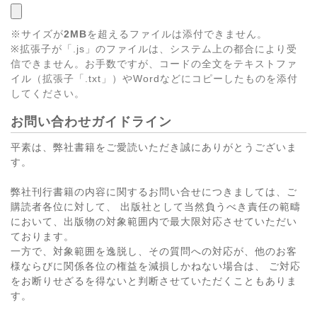
※サイズが
2MB
を超えるファイルは添付できません。
※拡張子が「.js」のファイルは、システム上の都合により受
信できません。お手数ですが、コードの全文をテキストファ
イル（拡張子「.txt」）やWordなどにコピーしたものを添付
してください。
お問い合わせガイドライン
平素は、弊社書籍をご愛読いただき誠にありがとうございま
す。
弊社刊行書籍の内容に関するお問い合せにつきましては、ご
購読者各位に対して、 出版社として当然負うべき責任の範疇
において、出版物の対象範囲内で最大限対応させていただい
ております。
一方で、対象範囲を逸脱し、その質問への対応が、他のお客
様ならびに関係各位の権益を減損しかねない場合は、 ご対応
をお断りせざるを得ないと判断させていただくこともありま
す。