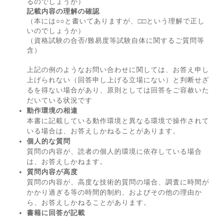
るのでしょうか）
記載内容の理解の確認
（本には○○と書いてありますが、□□という理解で正し
いのでしょうか）
（資格試験の合否/難易度等試験自体に関するご質問等
含）
上記の例のようなお問い合わせに関しては、お答え申し
上げられない（回答申し上げる立場にない）と判断せざ
るを得ない場合があり、原則としては回答をご容赦いた
だいている状況です
動作環境の相違
本書に記載している動作環境と異なる環境で操作されて
いる場合は、お答えしかねることがあります。
個人的な質問
質問の内容が、読者の個人的環境に依存している場合
は、お答えしかねます。
質問内容が高度
質問の内容が、高度な技術的質問の場合、調査に時間が
かかり過ぎる等の時間的制約、およびその他の理由か
ら、お答えしかねることがあります。
書籍に回答が記載