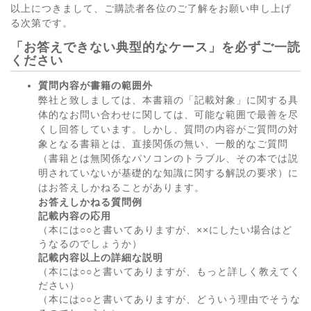
以上につきまして、ご購読者各位のご了解をお願い申し上げ
る次第です。
「お答えできない典型的なケース」を必ずご一読
ください
質問内容が書籍の範囲外
弊社と致しましては、本書籍の「記載対象」に関する具
体的なお問い合わせに関しては、可能な範囲で最善を尽
くし回答しています。しかし、質問の内容がご質問の対
象となる書籍とは、直接関係の無い、一般的なご質問
（書籍とは無関係なパソコンのトラブル、その本では説
明されていないが基礎的な知識に関する解説の要求）に
はお答えしかねることがあります。
お答えしかねる質問例
記載内容の応用
（本には○○と書いてありますが、××にしたい場合はど
うなるのでしょうか）
記載内容以上の詳細な説明
（本には○○と書いてありますが、もっと詳しく教えてく
ださい）
（本には○○と書いてありますが、どういう理由でそうな