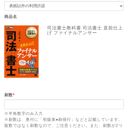
商品名
司法書士教科書 司法書士 直前仕上
げ ファイナルアンサー
刷数
*
※半角数字のみ入力
※刷数は、奥付に「初版第●刷発行」などと記載しています。
版数ではなく刷数なので、ご注意ください。また、刷数が2つ