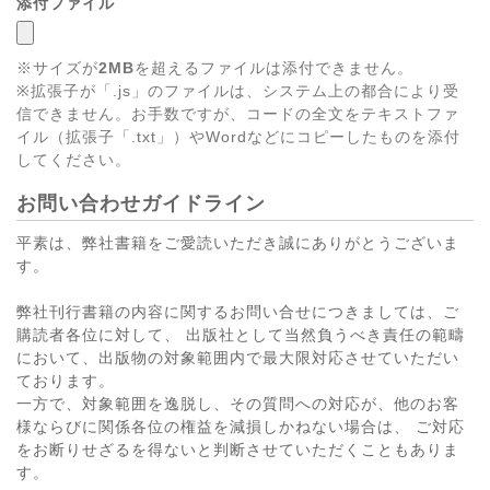
添付ファイル
※サイズが
2MB
を超えるファイルは添付できません。
※拡張子が「.js」のファイルは、システム上の都合により受
信できません。お手数ですが、コードの全文をテキストファ
イル（拡張子「.txt」）やWordなどにコピーしたものを添付
してください。
お問い合わせガイドライン
平素は、弊社書籍をご愛読いただき誠にありがとうございま
す。
弊社刊行書籍の内容に関するお問い合せにつきましては、ご
購読者各位に対して、 出版社として当然負うべき責任の範疇
において、出版物の対象範囲内で最大限対応させていただい
ております。
一方で、対象範囲を逸脱し、その質問への対応が、他のお客
様ならびに関係各位の権益を減損しかねない場合は、 ご対応
をお断りせざるを得ないと判断させていただくこともありま
す。