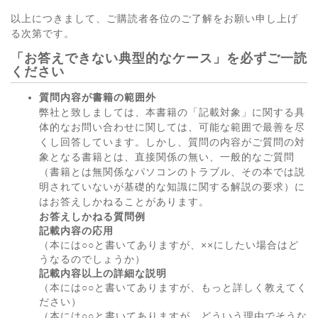
以上につきまして、ご購読者各位のご了解をお願い申し上げ
る次第です。
「お答えできない典型的なケース」を必ずご一読
ください
質問内容が書籍の範囲外
弊社と致しましては、本書籍の「記載対象」に関する具
体的なお問い合わせに関しては、可能な範囲で最善を尽
くし回答しています。しかし、質問の内容がご質問の対
象となる書籍とは、直接関係の無い、一般的なご質問
（書籍とは無関係なパソコンのトラブル、その本では説
明されていないが基礎的な知識に関する解説の要求）に
はお答えしかねることがあります。
お答えしかねる質問例
記載内容の応用
（本には○○と書いてありますが、××にしたい場合はど
うなるのでしょうか）
記載内容以上の詳細な説明
（本には○○と書いてありますが、もっと詳しく教えてく
ださい）
（本には○○と書いてありますが、どういう理由でそうな