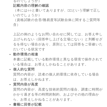
るのでしょうか）
記載内容の理解の確認
（本には○○と書いてありますが、□□という理解で正し
いのでしょうか）
（資格試験の合否/難易度等試験自体に関するご質問等
含）
上記の例のようなお問い合わせに関しては、お答え申し
上げられない（回答申し上げる立場にない）と判断せざ
るを得ない場合があり、原則としては回答をご容赦いた
だいている状況です
動作環境の相違
本書に記載している動作環境と異なる環境で操作されて
いる場合は、お答えしかねることがあります。
個人的な質問
質問の内容が、読者の個人的環境に依存している場合
は、お答えしかねます。
質問内容が高度
質問の内容が、高度な技術的質問の場合、調査に時間が
かかり過ぎる等の時間的制約、およびその他の理由か
ら、お答えしかねることがあります。
書籍に回答が記載