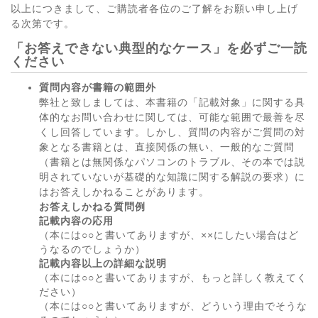
以上につきまして、ご購読者各位のご了解をお願い申し上げ
る次第です。
「お答えできない典型的なケース」を必ずご一読
ください
質問内容が書籍の範囲外
弊社と致しましては、本書籍の「記載対象」に関する具
体的なお問い合わせに関しては、可能な範囲で最善を尽
くし回答しています。しかし、質問の内容がご質問の対
象となる書籍とは、直接関係の無い、一般的なご質問
（書籍とは無関係なパソコンのトラブル、その本では説
明されていないが基礎的な知識に関する解説の要求）に
はお答えしかねることがあります。
お答えしかねる質問例
記載内容の応用
（本には○○と書いてありますが、××にしたい場合はど
うなるのでしょうか）
記載内容以上の詳細な説明
（本には○○と書いてありますが、もっと詳しく教えてく
ださい）
（本には○○と書いてありますが、どういう理由でそうな