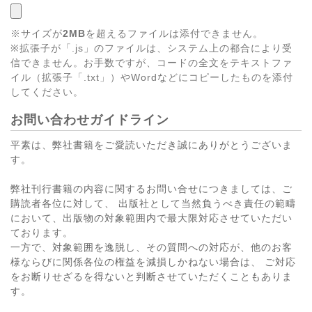
※サイズが
2MB
を超えるファイルは添付できません。
※拡張子が「.js」のファイルは、システム上の都合により受
信できません。お手数ですが、コードの全文をテキストファ
イル（拡張子「.txt」）やWordなどにコピーしたものを添付
してください。
お問い合わせガイドライン
平素は、弊社書籍をご愛読いただき誠にありがとうございま
す。
弊社刊行書籍の内容に関するお問い合せにつきましては、ご
購読者各位に対して、 出版社として当然負うべき責任の範疇
において、出版物の対象範囲内で最大限対応させていただい
ております。
一方で、対象範囲を逸脱し、その質問への対応が、他のお客
様ならびに関係各位の権益を減損しかねない場合は、 ご対応
をお断りせざるを得ないと判断させていただくこともありま
す。