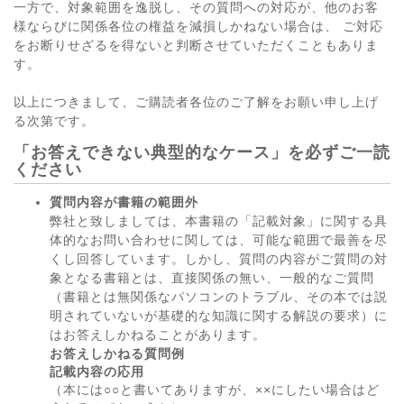
一方で、対象範囲を逸脱し、その質問への対応が、他のお客
様ならびに関係各位の権益を減損しかねない場合は、 ご対応
をお断りせざるを得ないと判断させていただくこともありま
す。
以上につきまして、ご購読者各位のご了解をお願い申し上げ
る次第です。
「お答えできない典型的なケース」を必ずご一読
ください
質問内容が書籍の範囲外
弊社と致しましては、本書籍の「記載対象」に関する具
体的なお問い合わせに関しては、可能な範囲で最善を尽
くし回答しています。しかし、質問の内容がご質問の対
象となる書籍とは、直接関係の無い、一般的なご質問
（書籍とは無関係なパソコンのトラブル、その本では説
明されていないが基礎的な知識に関する解説の要求）に
はお答えしかねることがあります。
お答えしかねる質問例
記載内容の応用
（本には○○と書いてありますが、××にしたい場合はど