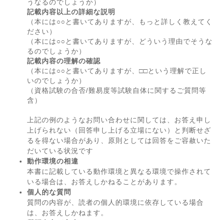
うなるのでしょうか）
記載内容以上の詳細な説明
（本には○○と書いてありますが、もっと詳しく教えてく
ださい）
（本には○○と書いてありますが、どういう理由でそうな
るのでしょうか）
記載内容の理解の確認
（本には○○と書いてありますが、□□という理解で正し
いのでしょうか）
（資格試験の合否/難易度等試験自体に関するご質問等
含）
上記の例のようなお問い合わせに関しては、お答え申し
上げられない（回答申し上げる立場にない）と判断せざ
るを得ない場合があり、原則としては回答をご容赦いた
だいている状況です
動作環境の相違
本書に記載している動作環境と異なる環境で操作されて
いる場合は、お答えしかねることがあります。
個人的な質問
質問の内容が、読者の個人的環境に依存している場合
は、お答えしかねます。