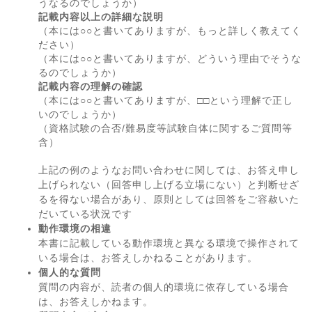
うなるのでしょうか）
記載内容以上の詳細な説明
（本には○○と書いてありますが、もっと詳しく教えてく
ださい）
（本には○○と書いてありますが、どういう理由でそうな
るのでしょうか）
記載内容の理解の確認
（本には○○と書いてありますが、□□という理解で正し
いのでしょうか）
（資格試験の合否/難易度等試験自体に関するご質問等
含）
上記の例のようなお問い合わせに関しては、お答え申し
上げられない（回答申し上げる立場にない）と判断せざ
るを得ない場合があり、原則としては回答をご容赦いた
だいている状況です
動作環境の相違
本書に記載している動作環境と異なる環境で操作されて
いる場合は、お答えしかねることがあります。
個人的な質問
質問の内容が、読者の個人的環境に依存している場合
は、お答えしかねます。