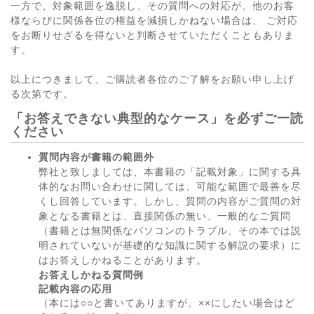
一方で、対象範囲を逸脱し、その質問への対応が、他のお客
様ならびに関係各位の権益を減損しかねない場合は、 ご対応
をお断りせざるを得ないと判断させていただくこともありま
す。
以上につきまして、ご購読者各位のご了解をお願い申し上げ
る次第です。
「お答えできない典型的なケース」を必ずご一読
ください
質問内容が書籍の範囲外
弊社と致しましては、本書籍の「記載対象」に関する具
体的なお問い合わせに関しては、可能な範囲で最善を尽
くし回答しています。しかし、質問の内容がご質問の対
象となる書籍とは、直接関係の無い、一般的なご質問
（書籍とは無関係なパソコンのトラブル、その本では説
明されていないが基礎的な知識に関する解説の要求）に
はお答えしかねることがあります。
お答えしかねる質問例
記載内容の応用
（本には○○と書いてありますが、××にしたい場合はど