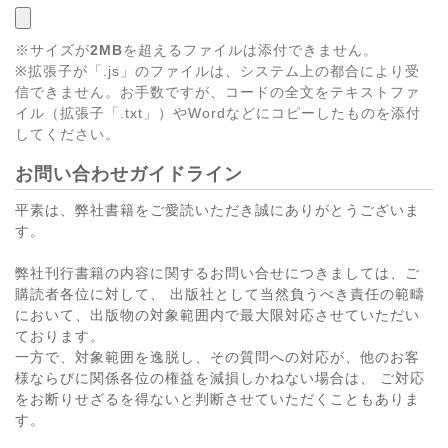
※サイズが
2MB
を超えるファイルは添付できません。
※拡張子が「.js」のファイルは、システム上の都合により受
信できません。お手数ですが、コードの全文をテキストファ
イル（拡張子「.txt」）やWordなどにコピーしたものを添付
してください。
お問い合わせガイドライン
平素は、弊社書籍をご愛読いただき誠にありがとうございま
す。
弊社刊行書籍の内容に関するお問い合せにつきましては、ご
購読者各位に対して、 出版社として当然負うべき責任の範疇
において、出版物の対象範囲内で最大限対応させていただい
ております。
一方で、対象範囲を逸脱し、その質問への対応が、他のお客
様ならびに関係各位の権益を減損しかねない場合は、 ご対応
をお断りせざるを得ないと判断させていただくこともありま
す。