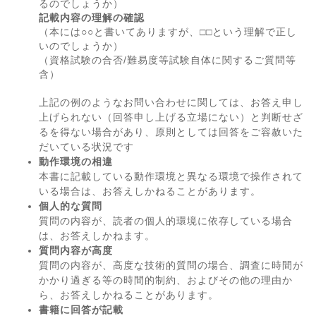
るのでしょうか）
記載内容の理解の確認
（本には○○と書いてありますが、□□という理解で正し
いのでしょうか）
（資格試験の合否/難易度等試験自体に関するご質問等
含）
上記の例のようなお問い合わせに関しては、お答え申し
上げられない（回答申し上げる立場にない）と判断せざ
るを得ない場合があり、原則としては回答をご容赦いた
だいている状況です
動作環境の相違
本書に記載している動作環境と異なる環境で操作されて
いる場合は、お答えしかねることがあります。
個人的な質問
質問の内容が、読者の個人的環境に依存している場合
は、お答えしかねます。
質問内容が高度
質問の内容が、高度な技術的質問の場合、調査に時間が
かかり過ぎる等の時間的制約、およびその他の理由か
ら、お答えしかねることがあります。
書籍に回答が記載