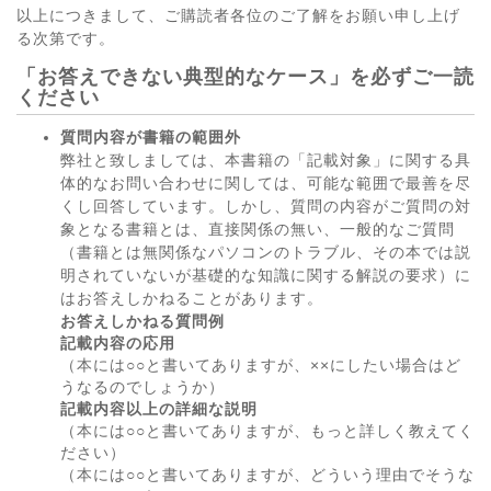
以上につきまして、ご購読者各位のご了解をお願い申し上げ
る次第です。
「お答えできない典型的なケース」を必ずご一読
ください
質問内容が書籍の範囲外
弊社と致しましては、本書籍の「記載対象」に関する具
体的なお問い合わせに関しては、可能な範囲で最善を尽
くし回答しています。しかし、質問の内容がご質問の対
象となる書籍とは、直接関係の無い、一般的なご質問
（書籍とは無関係なパソコンのトラブル、その本では説
明されていないが基礎的な知識に関する解説の要求）に
はお答えしかねることがあります。
お答えしかねる質問例
記載内容の応用
（本には○○と書いてありますが、××にしたい場合はど
うなるのでしょうか）
記載内容以上の詳細な説明
（本には○○と書いてありますが、もっと詳しく教えてく
ださい）
（本には○○と書いてありますが、どういう理由でそうな