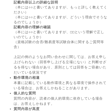
記載内容以上の詳細な説明
（本には○○と書いてありますが、もっと詳しく教えてく
ださい）
（本には○○と書いてありますが、どういう理由でそうな
るのでしょうか）
記載内容の理解の確認
（本には○○と書いてありますが、□□という理解で正し
いのでしょうか）
（資格試験の合否/難易度等試験自体に関するご質問等
含）
上記の例のようなお問い合わせに関しては、お答え申し
上げられない（回答申し上げる立場にない）と判断せざ
るを得ない場合があり、原則としては回答をご容赦いた
だいている状況です
動作環境の相違
本書に記載している動作環境と異なる環境で操作されて
いる場合は、お答えしかねることがあります。
個人的な質問
質問の内容が、読者の個人的環境に依存している場合
は、お答えしかねます。
質問内容が高度