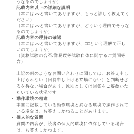
うなるのでしょうか）
記載内容以上の詳細な説明
（本には○○と書いてありますが、もっと詳しく教えてく
ださい）
（本には○○と書いてありますが、どういう理由でそうな
るのでしょうか）
記載内容の理解の確認
（本には○○と書いてありますが、□□という理解で正し
いのでしょうか）
（資格試験の合否/難易度等試験自体に関するご質問等
含）
上記の例のようなお問い合わせに関しては、お答え申し
上げられない（回答申し上げる立場にない）と判断せざ
るを得ない場合があり、原則としては回答をご容赦いた
だいている状況です
動作環境の相違
本書に記載している動作環境と異なる環境で操作されて
いる場合は、お答えしかねることがあります。
個人的な質問
質問の内容が、読者の個人的環境に依存している場合
は、お答えしかねます。