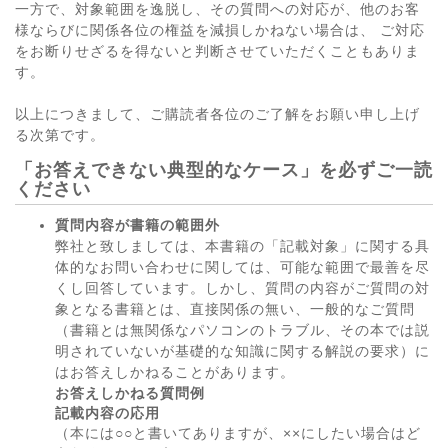
一方で、対象範囲を逸脱し、その質問への対応が、他のお客
様ならびに関係各位の権益を減損しかねない場合は、 ご対応
をお断りせざるを得ないと判断させていただくこともありま
す。
以上につきまして、ご購読者各位のご了解をお願い申し上げ
る次第です。
「お答えできない典型的なケース」を必ずご一読
ください
質問内容が書籍の範囲外
弊社と致しましては、本書籍の「記載対象」に関する具
体的なお問い合わせに関しては、可能な範囲で最善を尽
くし回答しています。しかし、質問の内容がご質問の対
象となる書籍とは、直接関係の無い、一般的なご質問
（書籍とは無関係なパソコンのトラブル、その本では説
明されていないが基礎的な知識に関する解説の要求）に
はお答えしかねることがあります。
お答えしかねる質問例
記載内容の応用
（本には○○と書いてありますが、××にしたい場合はど