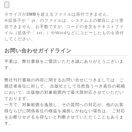
※サイズが
2MB
を超えるファイルは添付できません。
※拡張子が「.js」のファイルは、システム上の都合により受
信できません。お手数ですが、コードの全文をテキストファ
イル（拡張子「.txt」）やWordなどにコピーしたものを添付
してください。
お問い合わせガイドライン
平素は、弊社書籍をご愛読いただき誠にありがとうございま
す。
弊社刊行書籍の内容に関するお問い合せにつきましては、ご
購読者各位に対して、 出版社として当然負うべき責任の範疇
において、出版物の対象範囲内で最大限対応させていただい
ております。
一方で、対象範囲を逸脱し、その質問への対応が、他のお客
様ならびに関係各位の権益を減損しかねない場合は、 ご対応
をお断りせざるを得ないと判断させていただくこともありま
す。