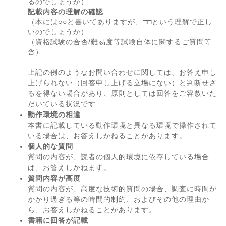
るのでしょうか）
記載内容の理解の確認
（本には○○と書いてありますが、□□という理解で正し
いのでしょうか）
（資格試験の合否/難易度等試験自体に関するご質問等
含）
上記の例のようなお問い合わせに関しては、お答え申し
上げられない（回答申し上げる立場にない）と判断せざ
るを得ない場合があり、原則としては回答をご容赦いた
だいている状況です
動作環境の相違
本書に記載している動作環境と異なる環境で操作されて
いる場合は、お答えしかねることがあります。
個人的な質問
質問の内容が、読者の個人的環境に依存している場合
は、お答えしかねます。
質問内容が高度
質問の内容が、高度な技術的質問の場合、調査に時間が
かかり過ぎる等の時間的制約、およびその他の理由か
ら、お答えしかねることがあります。
書籍に回答が記載