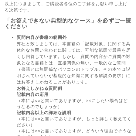
以上につきまして、ご購読者各位のご了解をお願い申し上げ
る次第です。
「お答えできない典型的なケース」を必ずご一読
ください
質問内容が書籍の範囲外
弊社と致しましては、本書籍の「記載対象」に関する具
体的なお問い合わせに関しては、可能な範囲で最善を尽
くし回答しています。しかし、質問の内容がご質問の対
象となる書籍とは、直接関係の無い、一般的なご質問
（書籍とは無関係なパソコンのトラブル、その本では説
明されていないが基礎的な知識に関する解説の要求）に
はお答えしかねることがあります。
お答えしかねる質問例
記載内容の応用
（本には○○と書いてありますが、××にしたい場合はど
うなるのでしょうか）
記載内容以上の詳細な説明
（本には○○と書いてありますが、もっと詳しく教えてく
ださい）
（本には○○と書いてありますが、どういう理由でそうな