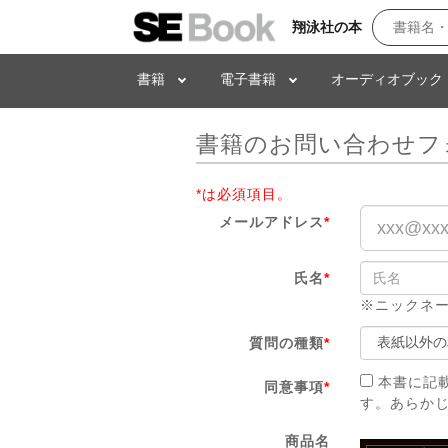
翔泳社の本
書籍
電子書籍
オーディオブック
書籍のお問い合わせフ
*は必須項目。
メールアドレス
*
氏名
*
※ニックネ
質問の種類
*
本書に記
同意事項
*
す。あらか
商品名