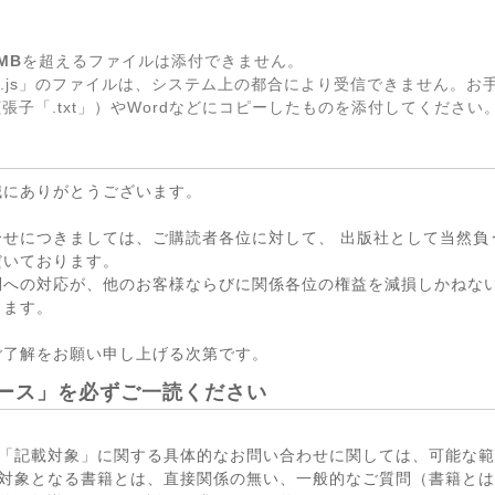
MB
を超えるファイルは添付できません。
.js」のファイルは、システム上の都合により受信できません。お
張子「.txt」）やWordなどにコピーしたものを添付してください
誠にありがとうございます。
合せにつきましては、ご購読者各位に対して、 出版社として当然負
だいております。
問への対応が、他のお客様ならびに関係各位の権益を減損しかねない
ります。
ご了解をお願い申し上げる次第です。
ース」を必ずご一読ください
「記載対象」に関する具体的なお問い合わせに関しては、可能な範
対象となる書籍とは、直接関係の無い、一般的なご質問（書籍とは