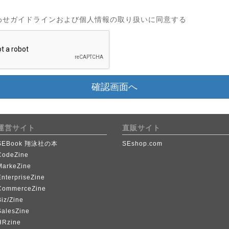
わせガイドラインおよび個人情報の取り扱いに同意する
確認画面へ
運営サイト
直販サイト
SEBook 翔泳社の本
SEshop.com
CodeZine
MarkeZine
EnterpriseZine
CommerceZine
iz/Zine
SalesZine
HRzine