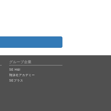
グループ企業
SE H&I
翔泳社アカデミー
SEプラス