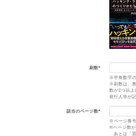
刷数
*
※半角数字
※刷数は、
数が2つ以
発行人等が
該当のページ数
*
※ページ番
※ページ数
あとは「質