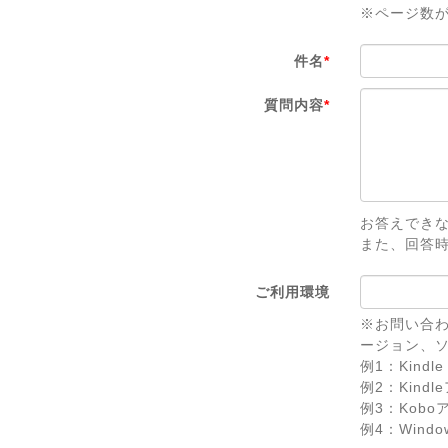
※ページ数
件名
*
質問内容
*
お答えでき
また、回答
ご利用環境
※お問い合わ
ージョン、
例1：Kindle 
例2：Kindl
例3：Koboアプ
例4：Windows 