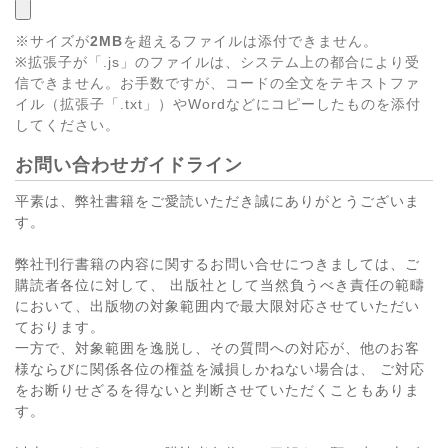
※サイズが
2MB
を超えるファイルは添付できません。
※拡張子が「.js」のファイルは、システム上の都合により受
信できません。お手数ですが、コードの全文をテキストファ
イル（拡張子「.txt」）やWordなどにコピーしたものを添付
してください。
お問い合わせガイドライン
平素は、弊社書籍をご愛読いただき誠にありがとうございま
す。
弊社刊行書籍の内容に関するお問い合せにつきましては、ご
購読者各位に対して、 出版社として当然負うべき責任の範疇
において、出版物の対象範囲内で最大限対応させていただい
ております。
一方で、対象範囲を逸脱し、その質問への対応が、他のお客
様ならびに関係各位の権益を減損しかねない場合は、 ご対応
をお断りせざるを得ないと判断させていただくこともありま
す。