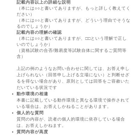
記載内容以上の詳細な説明
（本には○○と書いてありますが、もっと詳しく教えてく
ださい）
（本には○○と書いてありますが、どういう理由でそうな
るのでしょうか）
記載内容の理解の確認
（本には○○と書いてありますが、□□という理解で正し
いのでしょうか）
（資格試験の合否/難易度等試験自体に関するご質問等
含）
上記の例のようなお問い合わせに関しては、お答え申し
上げられない（回答申し上げる立場にない）と判断せざ
るを得ない場合があり、原則としては回答をご容赦いた
だいている状況です
動作環境の相違
本書に記載している動作環境と異なる環境で操作されて
いる場合は、お答えしかねることがあります。
個人的な質問
質問の内容が、読者の個人的環境に依存している場合
は、お答えしかねます。
質問内容が高度