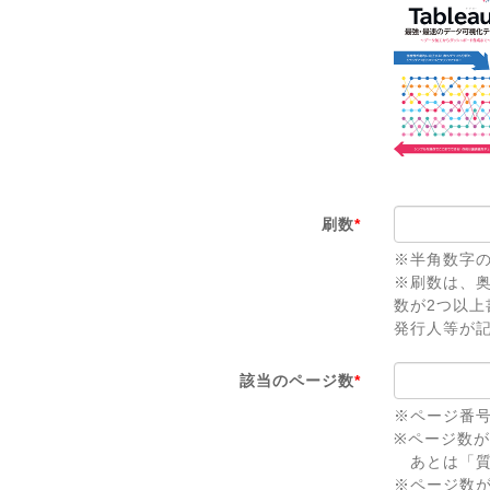
刷数
*
※半角数字
※刷数は、
数が2つ以
発行人等が
該当のページ数
*
※ページ番
※ページ数
あとは「質
※ページ数