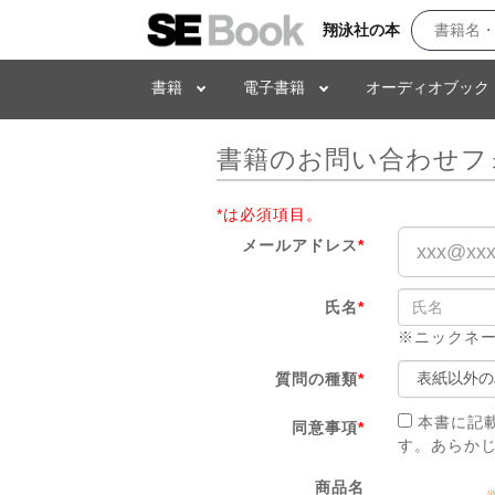
翔泳社の本
書籍
電子書籍
オーディオブック
書籍のお問い合わせフ
*は必須項目。
メールアドレス
*
氏名
*
※ニックネ
質問の種類
*
本書に記
同意事項
*
す。あらか
商品名