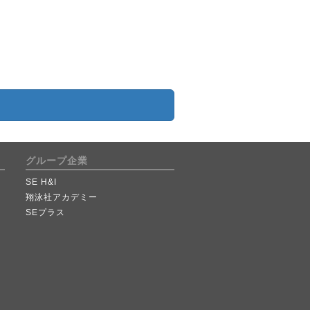
グループ企業
SE H&I
翔泳社アカデミー
SEプラス