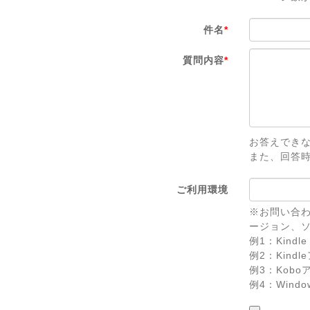
件名
*
質問内容
*
お答えでき
また、回答
ご利用環境
※お問い合わ
ージョン、
例1：Kindle 
例2：Kindl
例3：Koboアプ
例4：Windows 