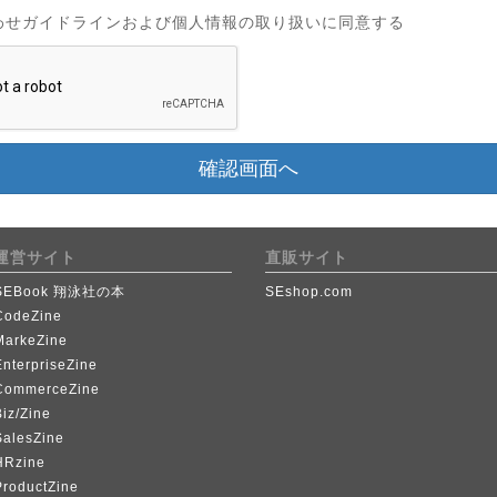
わせガイドラインおよび個人情報の取り扱いに同意する
確認画面へ
運営サイト
直販サイト
SEBook 翔泳社の本
SEshop.com
CodeZine
MarkeZine
EnterpriseZine
CommerceZine
iz/Zine
SalesZine
HRzine
ProductZine