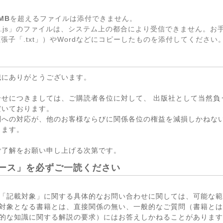
MB
を超えるファイルは添付できません。
.js」のファイルは、システム上の都合により受信できません。お
張子「.txt」）やWordなどにコピーしたものを添付してください
誠にありがとうございます。
合せにつきましては、ご購読者各位に対して、 出版社として当然負
だいております。
問への対応が、他のお客様ならびに関係各位の権益を減損しかねない
ります。
ご了解をお願い申し上げる次第です。
ース」を必ずご一読ください
「記載対象」に関する具体的なお問い合わせに関しては、可能な範
対象となる書籍とは、直接関係の無い、一般的なご質問（書籍とは
的な知識に関する解説の要求）にはお答えしかねることがあります