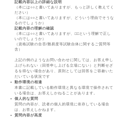
記載内容以上の詳細な説明
（本には○○と書いてありますが、もっと詳しく教えてく
ださい）
（本には○○と書いてありますが、どういう理由でそうな
るのでしょうか）
記載内容の理解の確認
（本には○○と書いてありますが、□□という理解で正し
いのでしょうか）
（資格試験の合否/難易度等試験自体に関するご質問等
含）
上記の例のようなお問い合わせに関しては、お答え申し
上げられない（回答申し上げる立場にない）と判断せざ
るを得ない場合があり、原則としては回答をご容赦いた
だいている状況です
動作環境の相違
本書に記載している動作環境と異なる環境で操作されて
いる場合は、お答えしかねることがあります。
個人的な質問
質問の内容が、読者の個人的環境に依存している場合
は、お答えしかねます。
質問内容が高度