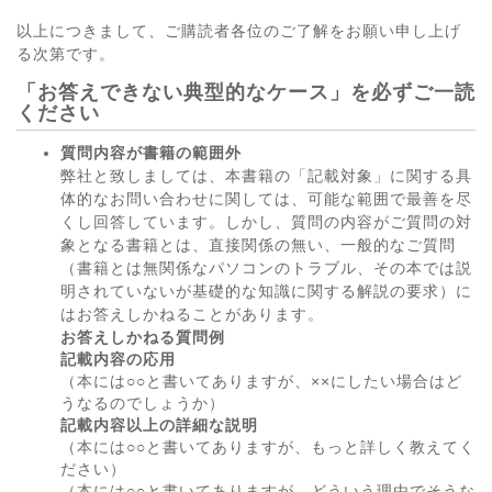
以上につきまして、ご購読者各位のご了解をお願い申し上げ
る次第です。
「お答えできない典型的なケース」を必ずご一読
ください
質問内容が書籍の範囲外
弊社と致しましては、本書籍の「記載対象」に関する具
体的なお問い合わせに関しては、可能な範囲で最善を尽
くし回答しています。しかし、質問の内容がご質問の対
象となる書籍とは、直接関係の無い、一般的なご質問
（書籍とは無関係なパソコンのトラブル、その本では説
明されていないが基礎的な知識に関する解説の要求）に
はお答えしかねることがあります。
お答えしかねる質問例
記載内容の応用
（本には○○と書いてありますが、××にしたい場合はど
うなるのでしょうか）
記載内容以上の詳細な説明
（本には○○と書いてありますが、もっと詳しく教えてく
ださい）
（本には○○と書いてありますが、どういう理由でそうな