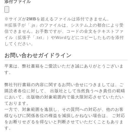
添付ファイル
※サイズが
2MB
を超えるファイルは添付できません。
※拡張子が「.js」のファイルは、システム上の都合により受
信できません。お手数ですが、コードの全文をテキストファ
イル（拡張子「.txt」）やWordなどにコピーしたものを添付
してください。
お問い合わせガイドライン
平素は、弊社書籍をご愛読いただき誠にありがとうございま
す。
弊社刊行書籍の内容に関するお問い合せにつきましては、ご
購読者各位に対して、 出版社として当然負うべき責任の範疇
において、出版物の対象範囲内で最大限対応させていただい
ております。
一方で、対象範囲を逸脱し、その質問への対応が、他のお客
様ならびに関係各位の権益を減損しかねない場合は、 ご対応
をお断りせざるを得ないと判断させていただくこともありま
す。