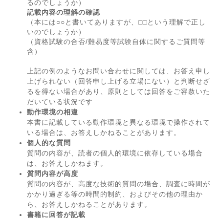
るのでしょうか）
記載内容の理解の確認
（本には○○と書いてありますが、□□という理解で正し
いのでしょうか）
（資格試験の合否/難易度等試験自体に関するご質問等
含）
上記の例のようなお問い合わせに関しては、お答え申し
上げられない（回答申し上げる立場にない）と判断せざ
るを得ない場合があり、原則としては回答をご容赦いた
だいている状況です
動作環境の相違
本書に記載している動作環境と異なる環境で操作されて
いる場合は、お答えしかねることがあります。
個人的な質問
質問の内容が、読者の個人的環境に依存している場合
は、お答えしかねます。
質問内容が高度
質問の内容が、高度な技術的質問の場合、調査に時間が
かかり過ぎる等の時間的制約、およびその他の理由か
ら、お答えしかねることがあります。
書籍に回答が記載