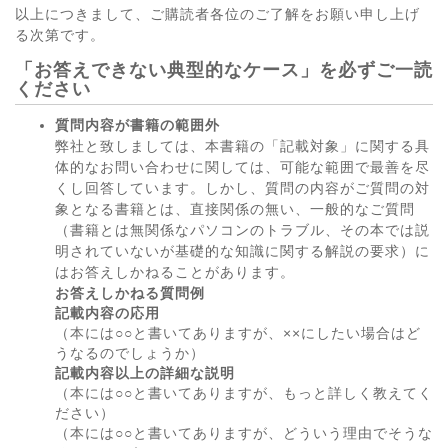
以上につきまして、ご購読者各位のご了解をお願い申し上げ
る次第です。
「お答えできない典型的なケース」を必ずご一読
ください
質問内容が書籍の範囲外
弊社と致しましては、本書籍の「記載対象」に関する具
体的なお問い合わせに関しては、可能な範囲で最善を尽
くし回答しています。しかし、質問の内容がご質問の対
象となる書籍とは、直接関係の無い、一般的なご質問
（書籍とは無関係なパソコンのトラブル、その本では説
明されていないが基礎的な知識に関する解説の要求）に
はお答えしかねることがあります。
お答えしかねる質問例
記載内容の応用
（本には○○と書いてありますが、××にしたい場合はど
うなるのでしょうか）
記載内容以上の詳細な説明
（本には○○と書いてありますが、もっと詳しく教えてく
ださい）
（本には○○と書いてありますが、どういう理由でそうな