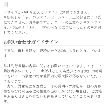
※サイズが
2MB
を超えるファイルは添付できません。
※拡張子が「.js」のファイルは、システム上の都合により受
信できません。お手数ですが、コードの全文をテキストファ
イル（拡張子「.txt」）やWordなどにコピーしたものを添付
してください。
お問い合わせガイドライン
平素は、弊社書籍をご愛読いただき誠にありがとうございま
す。
弊社刊行書籍の内容に関するお問い合せにつきましては、ご
購読者各位に対して、 出版社として当然負うべき責任の範疇
において、出版物の対象範囲内で最大限対応させていただい
ております。
一方で、対象範囲を逸脱し、その質問への対応が、他のお客
様ならびに関係各位の権益を減損しかねない場合は、 ご対応
をお断りせざるを得ないと判断させていただくこともありま
す。