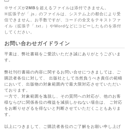
※サイズが
2MB
を超えるファイルは添付できません。
※拡張子が「.js」のファイルは、システム上の都合により受
信できません。お手数ですが、コードの全文をテキストファ
イル（拡張子「.txt」）やWordなどにコピーしたものを添付
してください。
お問い合わせガイドライン
平素は、弊社書籍をご愛読いただき誠にありがとうございま
す。
弊社刊行書籍の内容に関するお問い合せにつきましては、ご
購読者各位に対して、 出版社として当然負うべき責任の範疇
において、出版物の対象範囲内で最大限対応させていただい
ております。
一方で、対象範囲を逸脱し、その質問への対応が、他のお客
様ならびに関係各位の権益を減損しかねない場合は、 ご対応
をお断りせざるを得ないと判断させていただくこともありま
す。
以上につきまして、ご購読者各位のご了解をお願い申し上げ