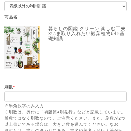
商品名
暮らしの図鑑 グリーン 楽しむ工夫
×いま取り入れたい観葉植物64×基
礎知識
刷数
*
※半角数字のみ入力
※刷数は、奥付に「初版第●刷発行」などと記載しています。
版数ではなく刷数なので、ご注意ください。また、刷数が2つ
以上書いてある場合は、大きい数を選んでください。なお、
奥付とは、書籍の終わりにある、書名や著者・発行人等が記