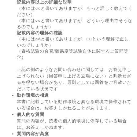
記載内容以上の詳細な説明
（本には○○と書いてありますが、もっと詳しく教えてく
ださい）
（本には○○と書いてありますが、どういう理由でそうな
るのでしょうか）
記載内容の理解の確認
（本には○○と書いてありますが、□□という理解で正し
いのでしょうか）
（資格試験の合否/難易度等試験自体に関するご質問等
含）
上記の例のようなお問い合わせに関しては、お答え申し
上げられない（回答申し上げる立場にない）と判断せざ
るを得ない場合があり、原則としては回答をご容赦いた
だいている状況です
動作環境の相違
本書に記載している動作環境と異なる環境で操作されて
いる場合は、お答えしかねることがあります。
個人的な質問
質問の内容が、読者の個人的環境に依存している場合
は、お答えしかねます。
質問内容が高度