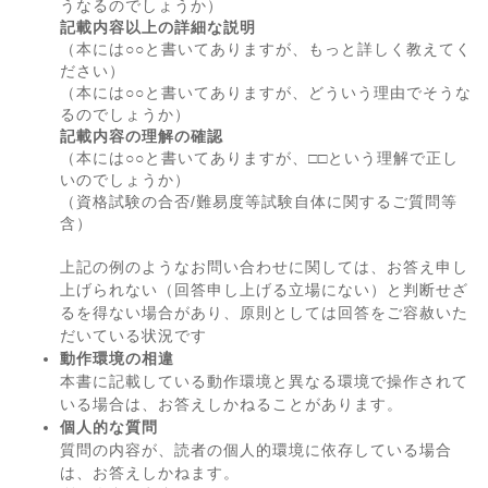
うなるのでしょうか）
記載内容以上の詳細な説明
（本には○○と書いてありますが、もっと詳しく教えてく
ださい）
（本には○○と書いてありますが、どういう理由でそうな
るのでしょうか）
記載内容の理解の確認
（本には○○と書いてありますが、□□という理解で正し
いのでしょうか）
（資格試験の合否/難易度等試験自体に関するご質問等
含）
上記の例のようなお問い合わせに関しては、お答え申し
上げられない（回答申し上げる立場にない）と判断せざ
るを得ない場合があり、原則としては回答をご容赦いた
だいている状況です
動作環境の相違
本書に記載している動作環境と異なる環境で操作されて
いる場合は、お答えしかねることがあります。
個人的な質問
質問の内容が、読者の個人的環境に依存している場合
は、お答えしかねます。