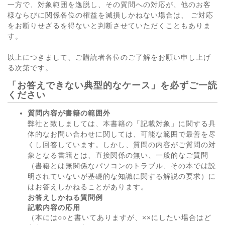
一方で、対象範囲を逸脱し、その質問への対応が、他のお客
様ならびに関係各位の権益を減損しかねない場合は、 ご対応
をお断りせざるを得ないと判断させていただくこともありま
す。
以上につきまして、ご購読者各位のご了解をお願い申し上げ
る次第です。
「お答えできない典型的なケース」を必ずご一読
ください
質問内容が書籍の範囲外
弊社と致しましては、本書籍の「記載対象」に関する具
体的なお問い合わせに関しては、可能な範囲で最善を尽
くし回答しています。しかし、質問の内容がご質問の対
象となる書籍とは、直接関係の無い、一般的なご質問
（書籍とは無関係なパソコンのトラブル、その本では説
明されていないが基礎的な知識に関する解説の要求）に
はお答えしかねることがあります。
お答えしかねる質問例
記載内容の応用
（本には○○と書いてありますが、××にしたい場合はど