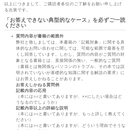
以上につきまして、ご購読者各位のご了解をお願い申し上げ
る次第です。
「お答えできない典型的なケース」を必ずご一読
ください
質問内容が書籍の範囲外
弊社と致しましては、本書籍の「記載対象」に関する具
体的なお問い合わせに関しては、可能な範囲で最善を尽
くし回答しています。しかし、質問の内容がご質問の対
象となる書籍とは、直接関係の無い、一般的なご質問
（書籍とは無関係なパソコンのトラブル、その本では説
明されていないが基礎的な知識に関する解説の要求）に
はお答えしかねることがあります。
お答えしかねる質問例
記載内容の応用
（本には○○と書いてありますが、××にしたい場合はど
うなるのでしょうか）
記載内容以上の詳細な説明
（本には○○と書いてありますが、もっと詳しく教えてく
ださい）
（本には○○と書いてありますが、どういう理由でそうな