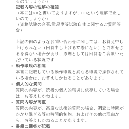
るのでしょうか）
記載内容の理解の確認
（本には○○と書いてありますが、□□という理解で正し
いのでしょうか）
（資格試験の合否/難易度等試験自体に関するご質問等
含）
上記の例のようなお問い合わせに関しては、お答え申し
上げられない（回答申し上げる立場にない）と判断せざ
るを得ない場合があり、原則としては回答をご容赦いた
だいている状況です
動作環境の相違
本書に記載している動作環境と異なる環境で操作されて
いる場合は、お答えしかねることがあります。
個人的な質問
質問の内容が、読者の個人的環境に依存している場合
は、お答えしかねます。
質問内容が高度
質問の内容が、高度な技術的質問の場合、調査に時間が
かかり過ぎる等の時間的制約、およびその他の理由か
ら、お答えしかねることがあります。
書籍に回答が記載