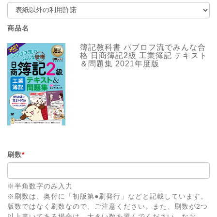
商品名
簿記教科書 パブロフ流でみんな合
格 日商簿記2級 工業簿記 テキスト
＆問題集 2021年度版
刷数
*
※半角数字のみ入力
※刷数は、奥付に「初版第●刷発行」などと記載しています。
版数ではなく刷数なので、ご注意ください。また、刷数が2つ
以上書いてある場合は、大きい数を選んでください。なお、