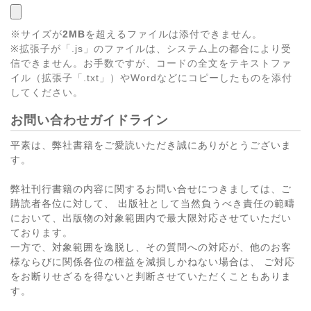
※サイズが
2MB
を超えるファイルは添付できません。
※拡張子が「.js」のファイルは、システム上の都合により受
信できません。お手数ですが、コードの全文をテキストファ
イル（拡張子「.txt」）やWordなどにコピーしたものを添付
してください。
お問い合わせガイドライン
平素は、弊社書籍をご愛読いただき誠にありがとうございま
す。
弊社刊行書籍の内容に関するお問い合せにつきましては、ご
購読者各位に対して、 出版社として当然負うべき責任の範疇
において、出版物の対象範囲内で最大限対応させていただい
ております。
一方で、対象範囲を逸脱し、その質問への対応が、他のお客
様ならびに関係各位の権益を減損しかねない場合は、 ご対応
をお断りせざるを得ないと判断させていただくこともありま
す。