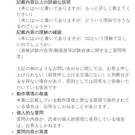
記載内容以上の詳細な説明
（本には○○と書いてありますが、もっと詳しく教えてく
ださい）
（本には○○と書いてありますが、どういう理由でそうな
るのでしょうか）
記載内容の理解の確認
（本には○○と書いてありますが、□□という理解で正し
いのでしょうか）
（資格試験の合否/難易度等試験自体に関するご質問等
含）
上記の例のようなお問い合わせに関しては、お答え申し
上げられない（回答申し上げる立場にない）と判断せざ
るを得ない場合があり、原則としては回答をご容赦いた
だいている状況です
動作環境の相違
本書に記載している動作環境と異なる環境で操作されて
いる場合は、お答えしかねることがあります。
個人的な質問
質問の内容が、読者の個人的環境に依存している場合
は、お答えしかねます。
質問内容が高度