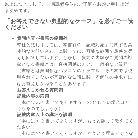
以上につきまして、ご購読者各位のご了解をお願い申し上げ
る次第です。
「お答えできない典型的なケース」を必ずご一読
ください
質問内容が書籍の範囲外
弊社と致しましては、本書籍の「記載対象」に関する具
体的なお問い合わせに関しては、可能な範囲で最善を尽
くし回答しています。しかし、質問の内容がご質問の対
象となる書籍とは、直接関係の無い、一般的なご質問
（書籍とは無関係なパソコンのトラブル、その本では説
明されていないが基礎的な知識に関する解説の要求）に
はお答えしかねることがあります。
お答えしかねる質問例
記載内容の応用
（本には○○と書いてありますが、××にしたい場合はど
うなるのでしょうか）
記載内容以上の詳細な説明
（本には○○と書いてありますが、もっと詳しく教えてく
ださい）
（本には○○と書いてありますが、どういう理由でそうな