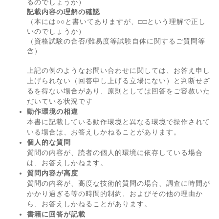
るのでしょうか）
記載内容の理解の確認
（本には○○と書いてありますが、□□という理解で正し
いのでしょうか）
（資格試験の合否/難易度等試験自体に関するご質問等
含）
上記の例のようなお問い合わせに関しては、お答え申し
上げられない（回答申し上げる立場にない）と判断せざ
るを得ない場合があり、原則としては回答をご容赦いた
だいている状況です
動作環境の相違
本書に記載している動作環境と異なる環境で操作されて
いる場合は、お答えしかねることがあります。
個人的な質問
質問の内容が、読者の個人的環境に依存している場合
は、お答えしかねます。
質問内容が高度
質問の内容が、高度な技術的質問の場合、調査に時間が
かかり過ぎる等の時間的制約、およびその他の理由か
ら、お答えしかねることがあります。
書籍に回答が記載