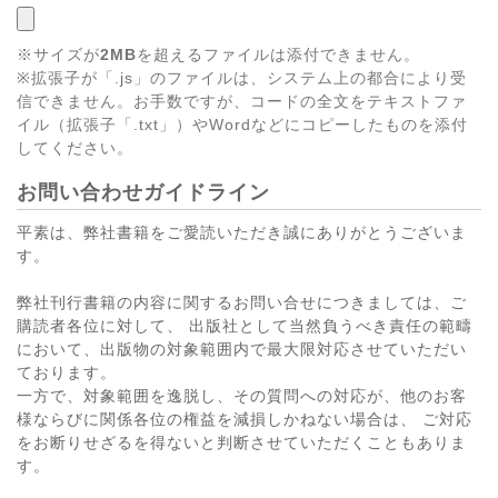
※サイズが
2MB
を超えるファイルは添付できません。
※拡張子が「.js」のファイルは、システム上の都合により受
信できません。お手数ですが、コードの全文をテキストファ
イル（拡張子「.txt」）やWordなどにコピーしたものを添付
してください。
お問い合わせガイドライン
平素は、弊社書籍をご愛読いただき誠にありがとうございま
す。
弊社刊行書籍の内容に関するお問い合せにつきましては、ご
購読者各位に対して、 出版社として当然負うべき責任の範疇
において、出版物の対象範囲内で最大限対応させていただい
ております。
一方で、対象範囲を逸脱し、その質問への対応が、他のお客
様ならびに関係各位の権益を減損しかねない場合は、 ご対応
をお断りせざるを得ないと判断させていただくこともありま
す。