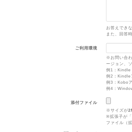
お答えでき
また、回答
ご利用環境
※お問い合わ
ージョン、
例1：Kindle 
例2：Kindl
例3：Koboアプ
例4：Windows 
添付ファイル
※サイズが
2
※拡張子が「
ファイル（拡