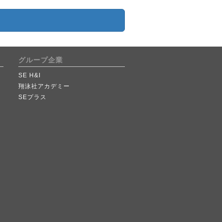
グループ企業
SE H&I
翔泳社アカデミー
SEプラス