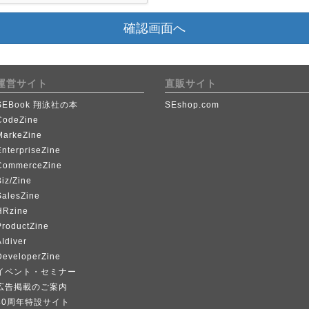
確認画面へ
運営サイト
直販サイト
SEBook 翔泳社の本
SEshop.com
CodeZine
MarkeZine
EnterpriseZine
CommerceZine
iz/Zine
SalesZine
HRzine
ProductZine
Idiver
DeveloperZine
イベント・セミナー
広告掲載のご案内
40周年特設サイト