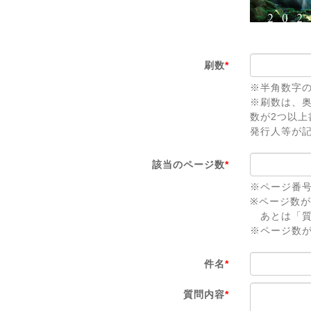
刷数
*
※半角数字
※刷数は、
数が2つ以
発行人等が
該当のページ数
*
※ページ番
※ページ数
あとは「質
※ページ数
件名
*
質問内容
*