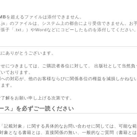
MB
を超えるファイルは添付できません。
.js」のファイルは、システム上の都合により受信できません。お
張子「.txt」）やWordなどにコピーしたものを添付してください
誠にありがとうございます。
合せにつきましては、ご購読者各位に対して、 出版社として当然負
だいております。
問への対応が、他のお客様ならびに関係各位の権益を減損しかねない
ります。
ご了解をお願い申し上げる次第です。
ース」を必ずご一読ください
「記載対象」に関する具体的なお問い合わせに関しては、可能な範
対象となる書籍とは、直接関係の無い、一般的なご質問（書籍とは