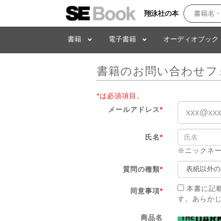
翔泳社の本
書籍
電子書籍
オーディオブック
書籍のお問い合わせフ
*は必須項目。
メールアドレス
*
氏名
*
※ニックネ
質問の種類
*
本書に記
同意事項
*
す。あらか
商品名