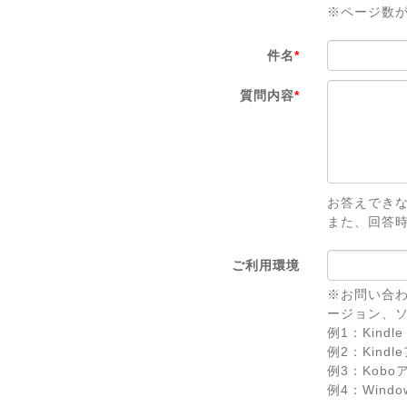
※ページ数
件名
*
質問内容
*
お答えでき
また、回答
ご利用環境
※お問い合わ
ージョン、
例1：Kindle 
例2：Kindl
例3：Koboアプ
例4：Windows 