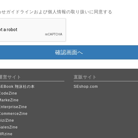
わせガイドラインおよび個人情報の取り扱いに同意する
確認画面へ
運営サイト
直販サイト
SEBook 翔泳社の本
SEshop.com
CodeZine
MarkeZine
EnterpriseZine
CommerceZine
iz/Zine
SalesZine
HRzine