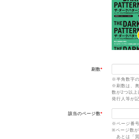
刷数
*
※半角数字
※刷数は、
数が2つ以
発行人等が
該当のページ数
*
※ページ番
※ページ数
あとは「質