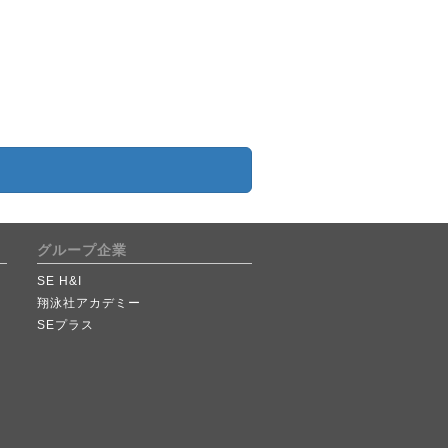
グループ企業
SE H&I
翔泳社アカデミー
SEプラス