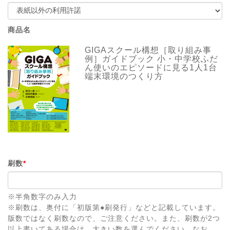
商品名
GIGAスクール構想［取り組み事
例］ガイドブック 小・中学校ふだ
ん使いのエピソードに見る1人1台
端末環境のつくり方
刷数
*
※半角数字のみ入力
※刷数は、奥付に「初版第●刷発行」などと記載しています。
版数ではなく刷数なので、ご注意ください。また、刷数が2つ
以上書いてある場合は、大きい数を選んでください。なお、