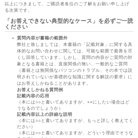
以上につきまして、ご購読者各位のご了解をお願い申し上げ
る次第です。
「お答えできない典型的なケース」を必ずご一読
ください
質問内容が書籍の範囲外
弊社と致しましては、本書籍の「記載対象」に関する具
体的なお問い合わせに関しては、可能な範囲で最善を尽
くし回答しています。しかし、質問の内容がご質問の対
象となる書籍とは、直接関係の無い、一般的なご質問
（書籍とは無関係なパソコンのトラブル、その本では説
明されていないが基礎的な知識に関する解説の要求）に
はお答えしかねることがあります。
お答えしかねる質問例
記載内容の応用
（本には○○と書いてありますが、××にしたい場合はど
うなるのでしょうか）
記載内容以上の詳細な説明
（本には○○と書いてありますが、もっと詳しく教えてく
ださい）
（本には○○と書いてありますが、どういう理由でそうな