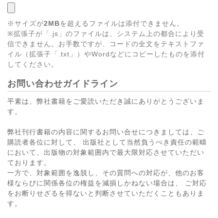
※サイズが
2MB
を超えるファイルは添付できません。
※拡張子が「.js」のファイルは、システム上の都合により受
信できません。お手数ですが、コードの全文をテキストファ
イル（拡張子「.txt」）やWordなどにコピーしたものを添付
してください。
お問い合わせガイドライン
平素は、弊社書籍をご愛読いただき誠にありがとうございま
す。
弊社刊行書籍の内容に関するお問い合せにつきましては、ご
購読者各位に対して、 出版社として当然負うべき責任の範疇
において、出版物の対象範囲内で最大限対応させていただい
ております。
一方で、対象範囲を逸脱し、その質問への対応が、他のお客
様ならびに関係各位の権益を減損しかねない場合は、 ご対応
をお断りせざるを得ないと判断させていただくこともありま
す。