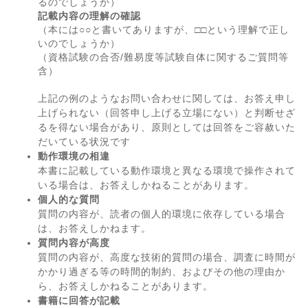
るのでしょうか）
記載内容の理解の確認
（本には○○と書いてありますが、□□という理解で正し
いのでしょうか）
（資格試験の合否/難易度等試験自体に関するご質問等
含）
上記の例のようなお問い合わせに関しては、お答え申し
上げられない（回答申し上げる立場にない）と判断せざ
るを得ない場合があり、原則としては回答をご容赦いた
だいている状況です
動作環境の相違
本書に記載している動作環境と異なる環境で操作されて
いる場合は、お答えしかねることがあります。
個人的な質問
質問の内容が、読者の個人的環境に依存している場合
は、お答えしかねます。
質問内容が高度
質問の内容が、高度な技術的質問の場合、調査に時間が
かかり過ぎる等の時間的制約、およびその他の理由か
ら、お答えしかねることがあります。
書籍に回答が記載