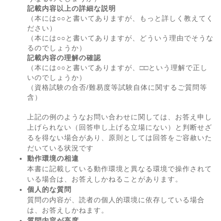
記載内容以上の詳細な説明
（本には○○と書いてありますが、もっと詳しく教えてく
ださい）
（本には○○と書いてありますが、どういう理由でそうな
るのでしょうか）
記載内容の理解の確認
（本には○○と書いてありますが、□□という理解で正し
いのでしょうか）
（資格試験の合否/難易度等試験自体に関するご質問等
含）
上記の例のようなお問い合わせに関しては、お答え申し
上げられない（回答申し上げる立場にない）と判断せざ
るを得ない場合があり、原則としては回答をご容赦いた
だいている状況です
動作環境の相違
本書に記載している動作環境と異なる環境で操作されて
いる場合は、お答えしかねることがあります。
個人的な質問
質問の内容が、読者の個人的環境に依存している場合
は、お答えしかねます。
質問内容が高度