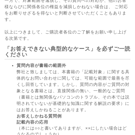
一方で、対象範囲を逸脱し、その質問への対応が、他のお客
様ならびに関係各位の権益を減損しかねない場合は、 ご対応
をお断りせざるを得ないと判断させていただくこともありま
す。
以上につきまして、ご購読者各位のご了解をお願い申し上げ
る次第です。
「お答えできない典型的なケース」を必ずご一読
ください
質問内容が書籍の範囲外
弊社と致しましては、本書籍の「記載対象」に関する具
体的なお問い合わせに関しては、可能な範囲で最善を尽
くし回答しています。しかし、質問の内容がご質問の対
象となる書籍とは、直接関係の無い、一般的なご質問
（書籍とは無関係なパソコンのトラブル、その本では説
明されていないが基礎的な知識に関する解説の要求）に
はお答えしかねることがあります。
お答えしかねる質問例
記載内容の応用
（本には○○と書いてありますが、××にしたい場合はど
うなるのでしょうか）