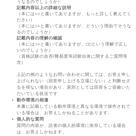
うなるのでしょうか）
記載内容以上の詳細な説明
（本には○○と書いてありますが、もっと詳しく教えてく
ださい）
（本には○○と書いてありますが、どういう理由でそうな
るのでしょうか）
記載内容の理解の確認
（本には○○と書いてありますが、□□という理解で正し
いのでしょうか）
（資格試験の合否/難易度等試験自体に関するご質問等
含）
上記の例のようなお問い合わせに関しては、お答え申し
上げられない（回答申し上げる立場にない）と判断せざ
るを得ない場合があり、原則としては回答をご容赦いた
だいている状況です
動作環境の相違
本書に記載している動作環境と異なる環境で操作されて
いる場合は、お答えしかねることがあります。
個人的な質問
質問の内容が、読者の個人的環境に依存している場合
は、お答えしかねます。