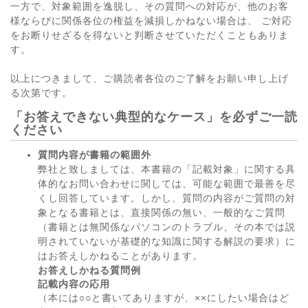
一方で、対象範囲を逸脱し、その質問への対応が、他のお客
様ならびに関係各位の権益を減損しかねない場合は、 ご対応
をお断りせざるを得ないと判断させていただくこともありま
す。
以上につきまして、ご購読者各位のご了解をお願い申し上げ
る次第です。
「お答えできない典型的なケース」を必ずご一読
ください
質問内容が書籍の範囲外
弊社と致しましては、本書籍の「記載対象」に関する具
体的なお問い合わせに関しては、可能な範囲で最善を尽
くし回答しています。しかし、質問の内容がご質問の対
象となる書籍とは、直接関係の無い、一般的なご質問
（書籍とは無関係なパソコンのトラブル、その本では説
明されていないが基礎的な知識に関する解説の要求）に
はお答えしかねることがあります。
お答えしかねる質問例
記載内容の応用
（本には○○と書いてありますが、××にしたい場合はど