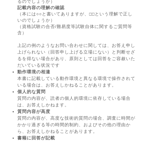
るのでしょうか）
記載内容の理解の確認
（本には○○と書いてありますが、□□という理解で正し
いのでしょうか）
（資格試験の合否/難易度等試験自体に関するご質問等
含）
上記の例のようなお問い合わせに関しては、お答え申し
上げられない（回答申し上げる立場にない）と判断せざ
るを得ない場合があり、原則としては回答をご容赦いた
だいている状況です
動作環境の相違
本書に記載している動作環境と異なる環境で操作されて
いる場合は、お答えしかねることがあります。
個人的な質問
質問の内容が、読者の個人的環境に依存している場合
は、お答えしかねます。
質問内容が高度
質問の内容が、高度な技術的質問の場合、調査に時間が
かかり過ぎる等の時間的制約、およびその他の理由か
ら、お答えしかねることがあります。
書籍に回答が記載