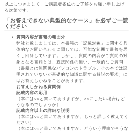
以上につきまして、ご購読者各位のご了解をお願い申し上げ
る次第です。
「お答えできない典型的なケース」を必ずご一読
ください
質問内容が書籍の範囲外
弊社と致しましては、本書籍の「記載対象」に関する具
体的なお問い合わせに関しては、可能な範囲で最善を尽
くし回答しています。しかし、質問の内容がご質問の対
象となる書籍とは、直接関係の無い、一般的なご質問
（書籍とは無関係なパソコンのトラブル、その本では説
明されていないが基礎的な知識に関する解説の要求）に
はお答えしかねることがあります。
お答えしかねる質問例
記載内容の応用
（本には○○と書いてありますが、××にしたい場合はど
うなるのでしょうか）
記載内容以上の詳細な説明
（本には○○と書いてありますが、もっと詳しく教えてく
ださい）
（本には○○と書いてありますが、どういう理由でそうな