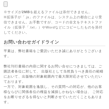
※サイズが
2MB
を超えるファイルは添付できません。
※拡張子が「.js」のファイルは、システム上の都合により受
信できません。お手数ですが、コードの全文をテキストファ
イル（拡張子「.txt」）やWordなどにコピーしたものを添付
してください。
お問い合わせガイドライン
平素は、弊社書籍をご愛読いただき誠にありがとうございま
す。
弊社刊行書籍の内容に関するお問い合せにつきましては、ご
購読者各位に対して、 出版社として当然負うべき責任の範疇
において、出版物の対象範囲内で最大限対応させていただい
ております。
一方で、対象範囲を逸脱し、その質問への対応が、他のお客
様ならびに関係各位の権益を減損しかねない場合は、 ご対応
をお断りせざるを得ないと判断させていただくこともありま
す。