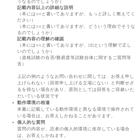
うなるのでしょうか）
記載内容以上の詳細な説明
（本には○○と書いてありますが、もっと詳しく教えてく
ださい）
（本には○○と書いてありますが、どういう理由でそうな
るのでしょうか）
記載内容の理解の確認
（本には○○と書いてありますが、□□という理解で正し
いのでしょうか）
（資格試験の合否/難易度等試験自体に関するご質問等
含）
上記の例のようなお問い合わせに関しては、お答え申し
上げられない（回答申し上げる立場にない）と判断せざ
るを得ない場合があり、原則としては回答をご容赦いた
だいている状況です
動作環境の相違
本書に記載している動作環境と異なる環境で操作されて
いる場合は、お答えしかねることがあります。
個人的な質問
質問の内容が、読者の個人的環境に依存している場合
は、お答えしかねます。