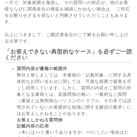
一方で、対象範囲を逸脱し、その質問への対応が、他のお客
様ならびに関係各位の権益を減損しかねない場合は、 ご対応
をお断りせざるを得ないと判断させていただくこともありま
す。
以上につきまして、ご購読者各位のご了解をお願い申し上げ
る次第です。
「お答えできない典型的なケース」を必ずご一読
ください
質問内容が書籍の範囲外
弊社と致しましては、本書籍の「記載対象」に関する具
体的なお問い合わせに関しては、可能な範囲で最善を尽
くし回答しています。しかし、質問の内容がご質問の対
象となる書籍とは、直接関係の無い、一般的なご質問
（書籍とは無関係なパソコンのトラブル、その本では説
明されていないが基礎的な知識に関する解説の要求）に
はお答えしかねることがあります。
お答えしかねる質問例
記載内容の応用
（本には○○と書いてありますが、××にしたい場合はど