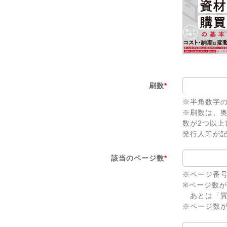
刷数
*
※半角数字
※刷数は、
数が2つ以
発行人等が
該当のページ数
*
※ページ番
※ページ数
あとは「質
※ページ数