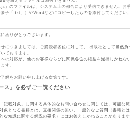
MB
を超えるファイルは添付できません。
.js」のファイルは、システム上の都合により受信できません。お
張子「.txt」）やWordなどにコピーしたものを添付してください
誠にありがとうございます。
合せにつきましては、ご購読者各位に対して、 出版社として当然負
だいております。
問への対応が、他のお客様ならびに関係各位の権益を減損しかねない
ります。
ご了解をお願い申し上げる次第です。
ース」を必ずご一読ください
「記載対象」に関する具体的なお問い合わせに関しては、可能な範
対象となる書籍とは、直接関係の無い、一般的なご質問（書籍とは
的な知識に関する解説の要求）にはお答えしかねることがあります