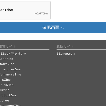
確認画面へ
運営サイト
直販サイト
SEBook 翔泳社の本
SEshop.com
CodeZine
MarkeZine
EnterpriseZine
CommerceZine
iz/Zine
SalesZine
HRzine
ProductZine
Idiver
DeveloperZine