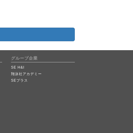
グループ企業
SE H&I
翔泳社アカデミー
SEプラス