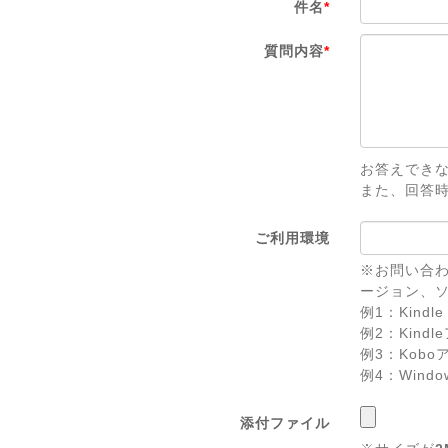
件名
*
質問内容
*
お答えでき
また、回答
ご利用環境
※お問い合わ
ージョン、
例1：Kindle 
例2：Kindl
例3：Koboアプ
例4：Windows 
添付ファイル