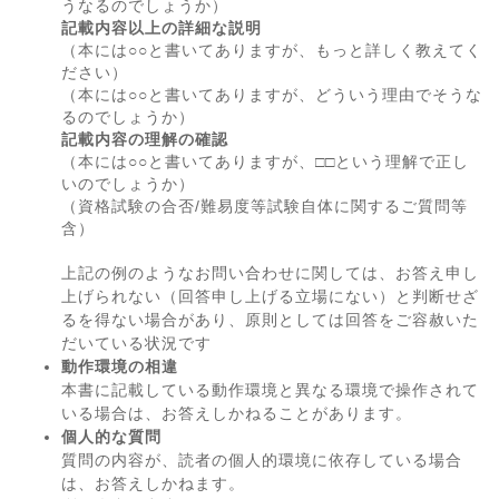
うなるのでしょうか）
記載内容以上の詳細な説明
（本には○○と書いてありますが、もっと詳しく教えてく
ださい）
（本には○○と書いてありますが、どういう理由でそうな
るのでしょうか）
記載内容の理解の確認
（本には○○と書いてありますが、□□という理解で正し
いのでしょうか）
（資格試験の合否/難易度等試験自体に関するご質問等
含）
上記の例のようなお問い合わせに関しては、お答え申し
上げられない（回答申し上げる立場にない）と判断せざ
るを得ない場合があり、原則としては回答をご容赦いた
だいている状況です
動作環境の相違
本書に記載している動作環境と異なる環境で操作されて
いる場合は、お答えしかねることがあります。
個人的な質問
質問の内容が、読者の個人的環境に依存している場合
は、お答えしかねます。