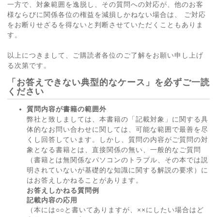
一方で、対象範囲を逸脱し、その質問への対応が、他のお客
様ならびに関係各位の権益を減損しかねない場合は、 ご対応
をお断りせざるを得ないと判断させていただくこともありま
す。
以上につきまして、ご購読者各位のご了解をお願い申し上げ
る次第です。
「お答えできない典型的なケース」を必ずご一読
ください
質問内容が書籍の範囲外
弊社と致しましては、本書籍の「記載対象」に関する具
体的なお問い合わせに関しては、可能な範囲で最善を尽
くし回答しています。しかし、質問の内容がご質問の対
象となる書籍とは、直接関係の無い、一般的なご質問
（書籍とは無関係なパソコンのトラブル、その本では説
明されていないが基礎的な知識に関する解説の要求）に
はお答えしかねることがあります。
お答えしかねる質問例
記載内容の応用
（本には○○と書いてありますが、××にしたい場合はど