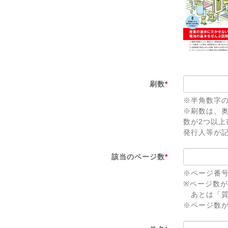
刷数
*
※半角数字
※刷数は、
数が2つ以
発行人等が
該当のページ数
*
※ページ番
※ページ数
あとは「質
※ページ数