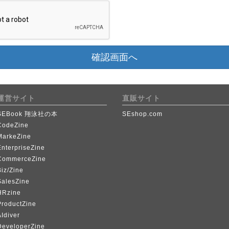
確認画面へ
運営サイト
直販サイト
SEBook 翔泳社の本
SEshop.com
CodeZine
MarkeZine
EnterpriseZine
CommerceZine
iz/Zine
SalesZine
HRzine
ProductZine
Idiver
DeveloperZine