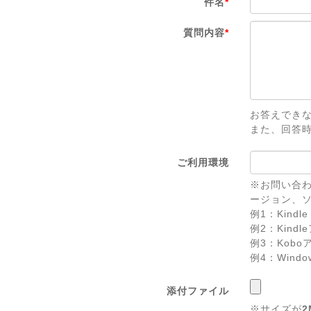
件名
*
質問内容
*
お答えでき
また、回答
ご利用環境
※お問い合わ
ージョン、
例1：Kindle 
例2：Kindl
例3：Koboアプ
例4：Windows 
添付ファイル
※サイズが
2