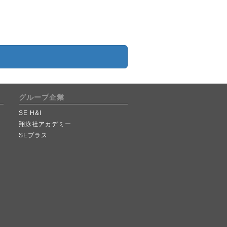
グループ企業
SE H&I
翔泳社アカデミー
SEプラス