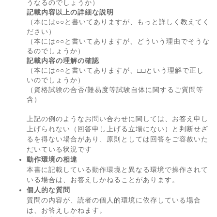
うなるのでしょうか）
記載内容以上の詳細な説明
（本には○○と書いてありますが、もっと詳しく教えてく
ださい）
（本には○○と書いてありますが、どういう理由でそうな
るのでしょうか）
記載内容の理解の確認
（本には○○と書いてありますが、□□という理解で正し
いのでしょうか）
（資格試験の合否/難易度等試験自体に関するご質問等
含）
上記の例のようなお問い合わせに関しては、お答え申し
上げられない（回答申し上げる立場にない）と判断せざ
るを得ない場合があり、原則としては回答をご容赦いた
だいている状況です
動作環境の相違
本書に記載している動作環境と異なる環境で操作されて
いる場合は、お答えしかねることがあります。
個人的な質問
質問の内容が、読者の個人的環境に依存している場合
は、お答えしかねます。