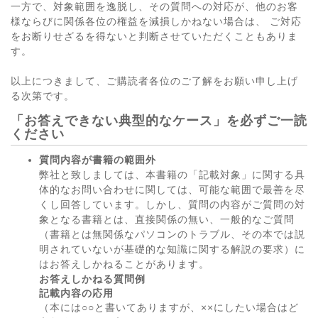
一方で、対象範囲を逸脱し、その質問への対応が、他のお客
様ならびに関係各位の権益を減損しかねない場合は、 ご対応
をお断りせざるを得ないと判断させていただくこともありま
す。
以上につきまして、ご購読者各位のご了解をお願い申し上げ
る次第です。
「お答えできない典型的なケース」を必ずご一読
ください
質問内容が書籍の範囲外
弊社と致しましては、本書籍の「記載対象」に関する具
体的なお問い合わせに関しては、可能な範囲で最善を尽
くし回答しています。しかし、質問の内容がご質問の対
象となる書籍とは、直接関係の無い、一般的なご質問
（書籍とは無関係なパソコンのトラブル、その本では説
明されていないが基礎的な知識に関する解説の要求）に
はお答えしかねることがあります。
お答えしかねる質問例
記載内容の応用
（本には○○と書いてありますが、××にしたい場合はど